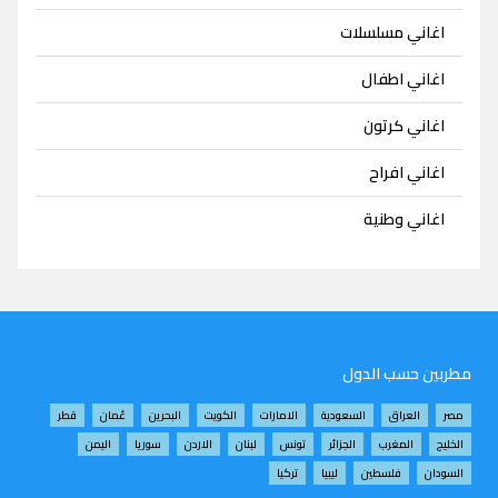
اغاني مسلسلات
اغاني اطفال
اغاني كرتون
اغاني افراح
اغاني وطنية
مطربين حسب الدول
مصر
العراق
السعودية
الامارات
الكويت
البحرين
عُمان
قطر
الخليج
المغرب
الجزائر
تونس
لبنان
الاردن
سوريا
اليمن
السودان
فلسطين
ليبيا
تركيا