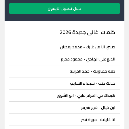
حمل تطبيق الايفون
كلمات اغاني جديدة 2026
حبيبي انا من غيرك - محمد رمضان
الدلع على الهادي - محمود محرم
دقة خطاويك - حمد الخزينه
خدلك جنب - شيماء الشايب
هبعلك في الغرام قلبي - ابو الشوق
ابن خيال - فرح شريم
انا خايفة - مروة نصر