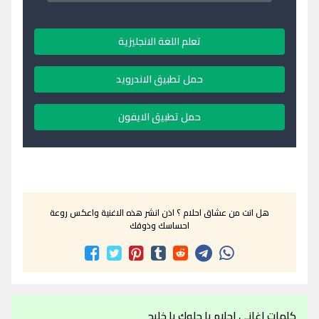
تعلم اللغة الانجليزية
حمل تطبيق الاندرويد
حمل تطبيق الايفون
هل انت من عشاق احلام ؟ اذن انشر هذه الاغنية واعكس روعة
احساسك وذوقك
كلمات اغاني احلام يا حلوك يا خليج