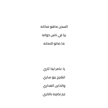
السجن ماهو مكانه
برا في ناس خوانه
ما صانو الامانه
يا عامر لينا ثاري
ابتفرج يبو ساري
والخاين الغداري
غير نضربه بالناري