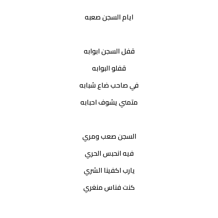
ايام السجن صعبه
قفل السجن ابوابه
قفلو البوابه
في صاحب ضاع شبابه
متمني يشوف احبابه
السجن صعب ومري
فيه انحبس الحري
يارب اكفينا الشري
كنت فناس منغري