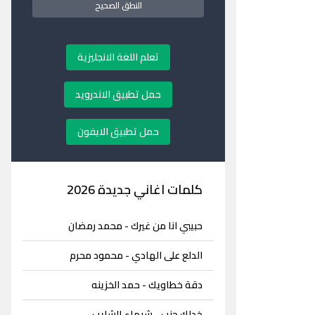
النطق الصحيح
تعلم اللغة الانجليزية
حمل تطبيق الاندرويد
حمل تطبيق الايفون
كلمات اغاني جديدة 2026
حبيبي انا من غيرك - محمد رمضان
الدلع على الهادي - محمود محرم
دقة خطاويك - حمد الخزينه
خدلك جنب - شيماء الشايب