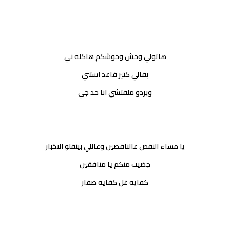
هاتولي وحش وحوشكم هاكله ني
بقالي كتير قاعد استني
وبردو ملقتشي انا حد جي
يا مساء النقص عالناقصين وعاللي بينقلو الاخبار
جضيت منكم يا منافقين
كفايه غل كفايه صفار