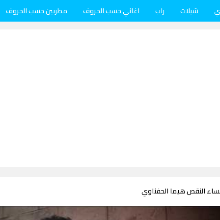
ي
شيلات
راب
اغاني حسب الحروف
مطربين حسب الحروف
مساء النقص هيما الحفناوي