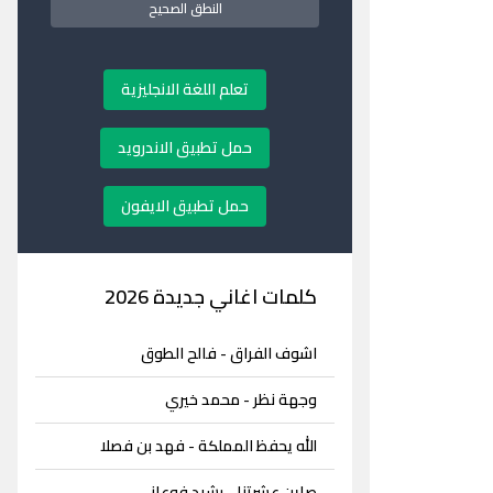
النطق الصحيح
تعلم اللغة الانجليزية
حمل تطبيق الاندرويد
حمل تطبيق الايفون
كلمات اغاني جديدة 2026
اشوف الفراق - فالح الطوق
وجهة نظر - محمد خيري
الله يحفظ المملكة - فهد بن فصلا
صاين عشرتنا - رشيد فوعاني