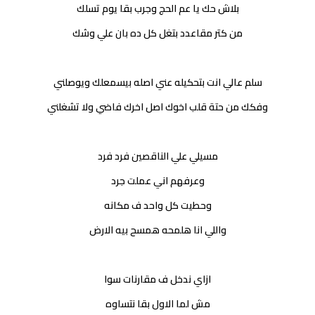
بلاش حك يا عم الحج وجرب بقا يوم تسلك
من كتر مقاعدد بتغل كل ده بان علي وشك
سلم عالي انت بتحكيله عني اصله بيسمعلك ويوصلني
وفكك من حتة قلب اخوك اصل اخرك فاضي ولا تشغلني
مسيلي علي الناقصين فرد فرد
وعرفهم اني عملت جرد
وحطيت كل واحد ف مكانه
واللي انا هلمحه همسح بيه الارض
ازاي ندخل ف مقارنات سوا
مش لما الاول بقا نتساوه