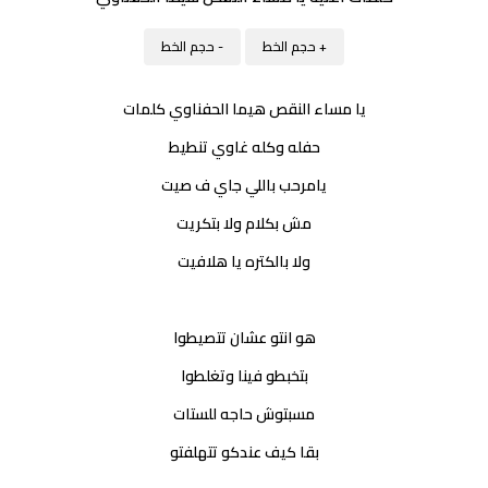
+ حجم الخط
- حجم الخط
يا مساء النقص هيما الحفناوي كلمات
حفله وكله غاوي تنطيط
يامرحب باللي جاي ف صيت
مش بكلام ولا بتكريت
ولا بالكتره يا هلافيت
هو انتو عشان تتصيطوا
بتخبطو فينا وتغلطوا
مسبتوش حاجه للستات
بقا كيف عندكو تتهلفتو