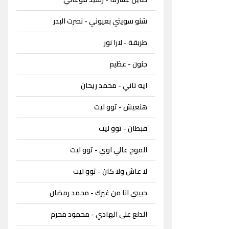
شنو سويتي بعيوني - نصرت البدر
طربقة - لارا نور
جنون - عظيم
ايه تاني - محمد ريحان
هنعيش - توو ليت
قبطان - توو ليت
الموج عالي اوي - توو ليت
لا عاش ولا كان - توو ليت
حبيبي انا من غيرك - محمد رمضان
الدلع على الهادي - محمود محرم