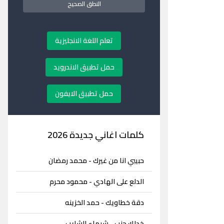
النطق الصحيح
تعلم اللغة الانجليزية
حمل تطبيق الاندرويد
حمل تطبيق الايفون
كلمات اغاني جديدة 2026
حبيبي انا من غيرك - محمد رمضان
الدلع على الهادي - محمود محرم
دقة خطاويك - حمد الخزينه
خدلك جنب - شيماء الشايب