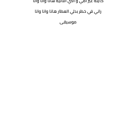
كاينة غير امي و انتي الثانية هانا وانا وانا
راني في خطر بدلي العطار هانا وانا وانا
موسيقى