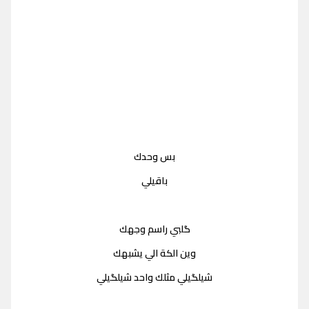
بس وحدك
باقيلي
گلبي راسم وجهك
وين الكة الي يشبهك
شيلگيلي مثلك واحد شيلگيلي