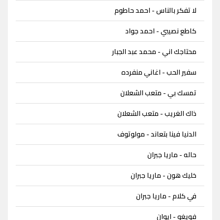
لا تفكر بالناس - احمد حاطوم
كاطع نصيبي - احمد جواد
محتاجك اني - محمد عبد الجبار
سفير الحب - اغاني منفرده
تمسك بي - متعب الشعلان
ذاك الغريب - متعب الشعلان
الدنيا فينا بتعاند - مولوتوف
حاله - ماريا جبران
خليك هون - ماريا جبران
في كلام - ماريا جبران
فويغو - ايوان