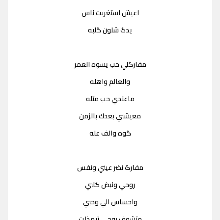
اعيش استغربت ناس
يدگ شلون گلبه
مفارگلي حب يسوه العمر
والعالم واهله
ماعندي حب مثله
معيشني بعدك بالزمن
گوه والف عله
مفارگ نضر عيني ونفس
روحي ونبض گلبي
واحساس الي وحبي
متشوف روحي تبهذلت