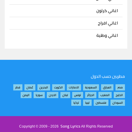
اغاني كرتون
اغاني افراح
اغاني وطنية
مطربين حسب الدول
مصر
العراق
السعودية
الامارات
الكويت
البحرين
عُمان
قطر
الخليج
المغرب
الجزائر
تونس
لبنان
الاردن
سوريا
اليمن
السودان
فلسطين
ليبيا
تركيا
Song Lyrics
Copyright © 2009 - 2026
All Rights Reserved