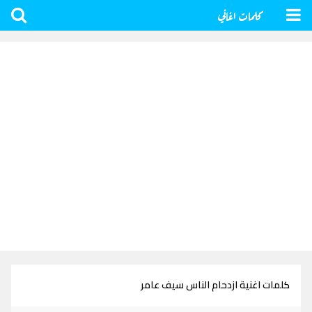
كلمات اغاني
كلمات اغنية ازدحام الناس سيف عامر