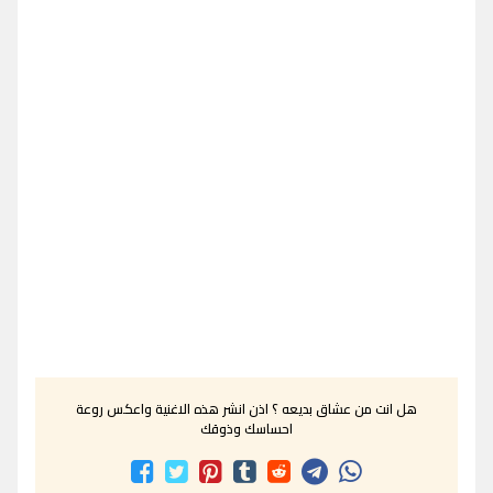
هل انت من عشاق بديعه ؟ اذن انشر هذه الاغنية واعكس روعة
احساسك وذوقك