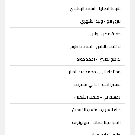
شوط الصبايا - اسعد البطحري
بارق لاح - وليد الشهري
حفلة مطر - رولان
لا تفكر بالناس - احمد حاطوم
كاطع نصيبي - احمد جواد
محتاجك اني - محمد عبد الجبار
سفير الحب - اغاني منفرده
تمسك بي - متعب الشعلان
ذاك الغريب - متعب الشعلان
الدنيا فينا بتعاند - مولوتوف
حاله - ماريا جبران