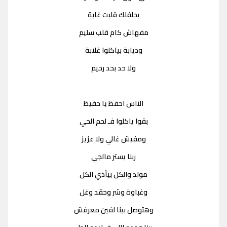
بحلفلك قلبت غابة
مفهاش كام قلب سليم
وديابة بياكلوا غلابة
ولا حد بحد رحيم
الناس احفظ يا حفيظ
بقوا ياكلوا فـ لحم الحي
ومفيش غالي ولا عزيز
ربنا يستر مالجي
مولد والكل بيأذي الكل
وغباوة وشر وحقد وغل
وهتوصل بينا لفين معرفش