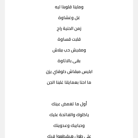
وملينا قلوبنا ليه
غل وغشاوة
زمن الحنية راح
قلبت قساوة
ومفيش حب ببلاش
بقى بالاتاوة
ابليس مبقاش دلوقتي يزن
ما احنا بعمايلنا غلبنا الجن
أول ما تغمض عينك
ياكلوك والفاتحة عليك
وحبايبك وعدوينك
على طول هيقطعوا فيك