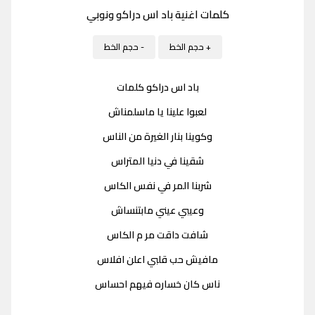
كلمات اغنية باد اس دراكو ونوبي
+ حجم الخط
- حجم الخط
باد اس دراكو كلمات
لعبوا علينا يا ماسلمناش
وكوينا بنار الغيرة من الناس
شقينا في دنيا المتراس
شربنا المر في نفس الكاس
وعيبي عيني مابتنساش
شافت داقت مر م الكاس
مافيش حب قلبي اعلن افلاس
ناس كان خساره فيهم احساس