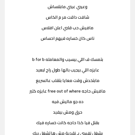
وعيبي عيني مابتنساش
شافت داقت مر م الكاس
مافيش حب قلبي اعلن افلاس
ناس كان خساره فيهم احساس
بتمسك ف اللي بيسيب والمعامله b for b
عايزه اللي بيجيب بالها طول راح لبعيد
مابتخدش وقت معايا بتقلب عالسريع
مافيش حاجه free out of where عايزه كتير
ده جو ماليش فيه
حرق ومش بيفيد
بقتل فيا كذا حاجه كانت خساره فيك
بشغل نفسي بـ نقدية مش هاتشغل بيك