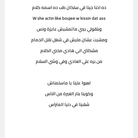
ده احنا جينا في سلكان طب ده اسمه كلام
W she actin like boujee w kissin dat ass
وبتقولي بيبي ماتمشيش عايزة ونس
ومشيت عشان مليش في شغل نقل الحمام
مشكلتي اني هادي مخبي الكلام
من بره علي العادي وفي وشي السلام
لعبوا علينا يا ماسلمناش
وكوينا بنار الغيرة من الناس
شقينا في دنيا المتراس