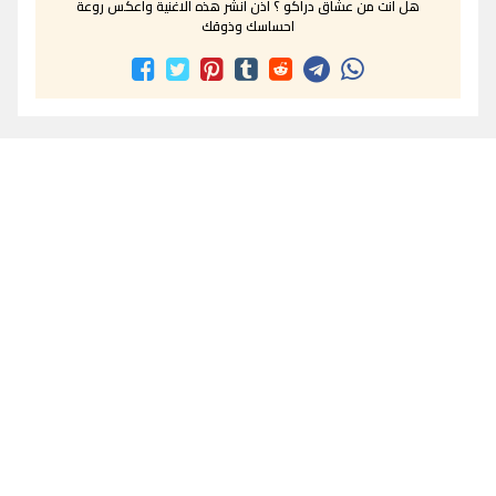
هل انت من عشاق دراكو ؟ اذن انشر هذه الاغنية واعكس روعة
احساسك وذوقك