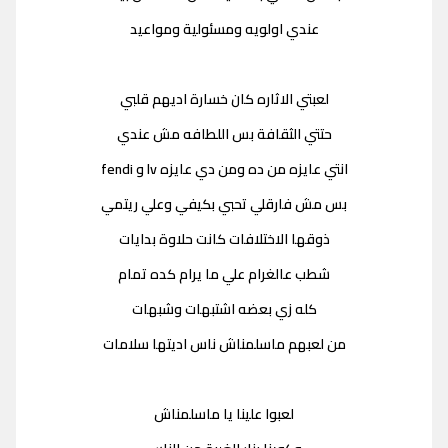
عندي اولويه ومسئولية ومواعيد
لعبتي الاثاره كان خسارة اديهم قلبي
حتتي الثقافة بس اللطافه مش عندي
انتي عايزه من ده ومن دي عايزه lv و fendi
بس مش فارقلي تحبي بكيفي وعلي ريتمي
ذوقها الاختلافات كانت حلاوة بدايات
شطب عالغرام علي ما يرام كده تمام
كله زي بعضه اشتبهات وشبهات
من لعبهم ماسلمناش ناس اديتها سلامات
لعبوا علينا يا ماسلمناش