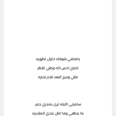
يامخفي شوقك حاول تظهره
خليني احس انك وصلي تنتظر
مثلي وجرح البعد نقدر نجبره
سامرني الليله ترى بصدري جمر
ما ينطفي وما اظن عندي المقدره