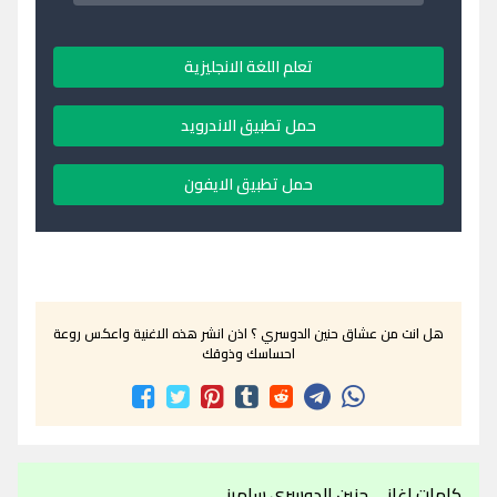
تعلم اللغة الانجليزية
حمل تطبيق الاندرويد
حمل تطبيق الايفون
هل انت من عشاق حنين الدوسري ؟ اذن انشر هذه الاغنية واعكس روعة
احساسك وذوقك
كلمات اغاني حنين الدوسري سامرني