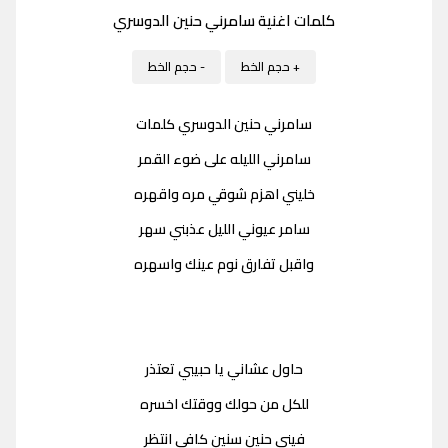
كلمات اغنية سامرني حنين الدوسري
+ حجم الخط
- حجم الخط
سامرني حنين الدوسري كلمات
سامرني الليله على ضوء القمر
خليني اهزم شوقي مره واقهره
سامر عيوني الليل عذبني سهر
واقبل تفارق نوم عينك واسهره
حاول عشاني يا حبيبي تعتذر
للكل من حولك ووقتك اخسره
فيني حنين سنين كافي انتظر