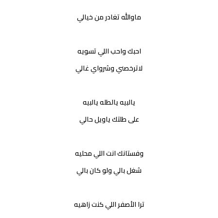
ماوالله تغادر من خيالي
احبك واحب اللي تسويه
لاترخصني وشرواي غالي
يالبيه يالطله يالبيه
على طلتك ياويل حالي
وفستانك انت اللي محليه
شغل بالي ولو كان بالي
ترا الأصفر اللي كنت زاهيه