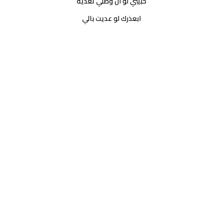
حبيبي لو ان وصلي تعديه
ابعذرك لو عديت بالي