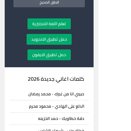
النطق الصحيح
تعلم اللغة الانجليزية
حمل تطبيق الاندرويد
حمل تطبيق الايفون
كلمات اغاني جديدة 2026
حبيبي انا من غيرك - محمد رمضان
الدلع على الهادي - محمود محرم
دقة خطاويك - حمد الخزينه
خدلك جنب - شيماء الشايب