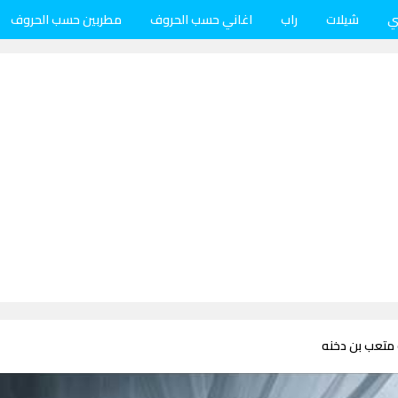
ي
شيلات
راب
اغاني حسب الحروف
مطربين حسب الحروف
 متعب بن دخنه