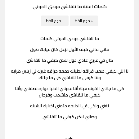
كلمات اغنية ما تلقاشي جودي الحوتي
+ حجم الخط
- حجم الخط
ما تلقاشي جودي الحوتي كلمات
ماني ماني كيف الأول نزعل كان غيابك طول
كان في غيري عادي عول لاكن كيفي ما تلقاشي
نا اللي كيفي صعب فراقه نخليلك دمعه حراقه غيرك لي زينين طرابه
ونتا كيفي ما تلقاشي كي ما جاتك
كي ما جاتني الخونه فيك أنتا عجبتني الدنيا دواره نصفتني وأنتا
كيفي ما تلقاشي متشمت وفرحان
نغني ولكي في الطيحه متمني اخبارك الشينه
وصلني لاكن كيفي ما تلقاشي
solo