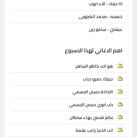
انا جنبك - الاء ايوب
خمسه - محمد الشرنوبى
عيشني - سامو زين
اهم الاغاني لهذا الاسبوع
هو انت كاظم الساهر
حبيتك عمرو دياب
اللذاذة حسين الجسمي
باب ابوي حسين الجسمي
بكلم نفسي بهاء سلطان
انت الدنيا راغب علامة