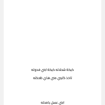
كيكة شحلاته كيكة ابني فدوته
تاخذ گليبي مني هاي ظحكته
ابني عسل يامحله