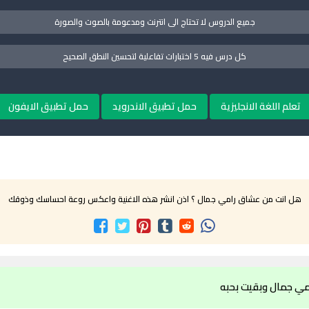
جميع الدروس لا تحتاج الى انترنت ومدعومة بالصوت والصورة
كل درس فيه 5 اختبارات تفاعلية لتحسين النطق الصحيح
تعلم اللغة الانجليزية
حمل تطبيق الاندرويد
حمل تطبيق الايفون
هل انت من عشاق رامي جمال ؟ اذن انشر هذه الاغنية واعكس روعة احساسك وذوقك
مي جمال وبقيت بحبه