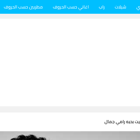
ي
شيلات
راب
اغاني حسب الحروف
مطربين حسب الحروف
يت بحبه رامي جمال