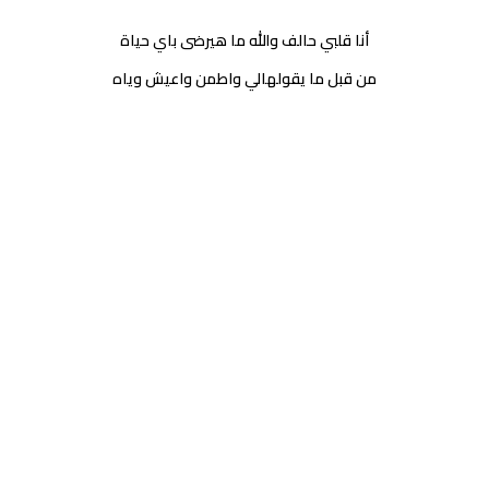
أنا قلبي حالف والله ما هيرضى باي حياة
من قبل ما يقولهالي واطمن واعيش وياه