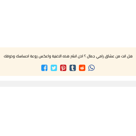
هل انت من عشاق رامي جمال ؟ اذن انشر هذه الاغنية واعكس روعة احساسك وذوقك