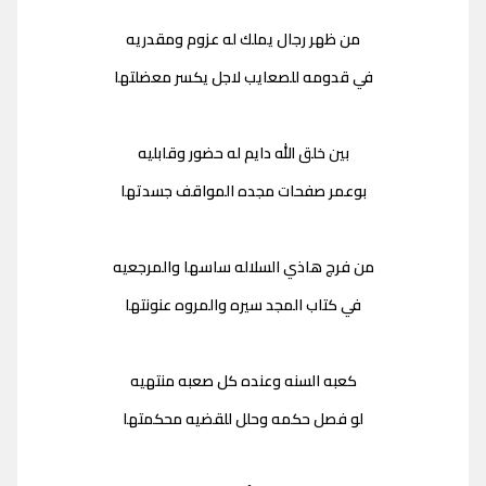
من ظهر رجال يملك له عزوم ومقدريه
في قدومه للصعايب لاجل يكسر معضلتها
بين خلق الله دايم له حضور وقابليه
بوعمر صفحات مجده المواقف جسدتها
من فرج هاذي السلاله ساسها والمرجعيه
في كتاب المجد سيره والمروه عنونتها
كعبه السنه وعنده كل صعبه منتهيه
لو فصل حكمه وحلل للقضيه محكمتها