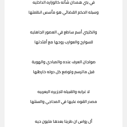
في بني همدان شأنه كالوزاره الداخليه
وسبله الحكم القضائي هو مأسس انظمتها
والكتيني أسم ساطع في العصور الجاهليه
للسوارح والعوارب روحها مع أفئدتها
صولجان العرف عنده والمبادي والهوية
قبل ماترسم وتوضع كل دوله خارطتها
لا غرابه والقبيله للجزيره اليعربيه
مصدر القوه عليها في المحاجي والسنتها
أل رواس ان طرينا بعدها مليون حيه