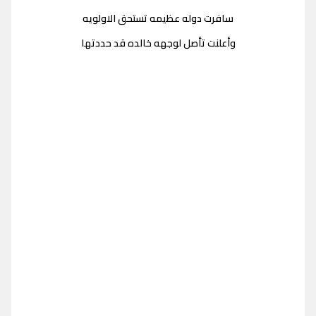
سافرت دوله عظيمه تستحق الاولويه
وأعلنت تأصل لوجهه خالده قد حددتها