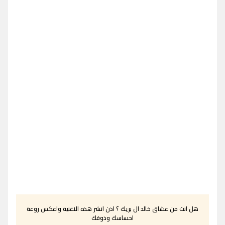
هل انت من عشاق خالد ال بريك ؟ اذن انشر هذه الاغنية واعكس روعة
احساسك وذوقك