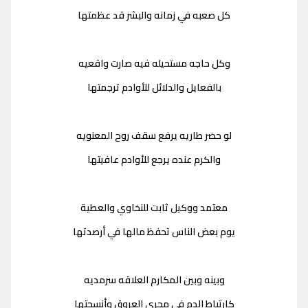
كل صعبه في زمانه والبشر قد عظمتها
وكل حاجه مستحيله فيه صارت واقعيه
بالفعايل والدلائل للأوادم ترجمتها
لو حضر طاريه يرفع سقف روح المعنويه
والكرم عنده يرجع للأوادم عافيتها
معتمد ووكيل ثابت للنخاوي والعطية
يوم بعض الناس تحفظ مالها في أرصدتها
وبينه وبين المكارم العلاقه سرمديه
كارتباط الدم في مجرى العروق وأنسجتها