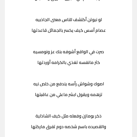
لو نيوتن أكتشف للناس معنى الجاذبيه
عصام أسس كيف يكسر بالجمائل قاعدتها
صرت في الواقع أشوفه بنك عز ونومسيه
كثر مانفسه تغذي بالكرامه أوردتها
اصوك وشواش رأسه يندفع من خلص نيه
تزهمه ويقول ابشر ماعلي من عاقبتها
ذكر بومازن وفعله مثل كيف الشاذلية
والقصيده باسم شخصه دوم تفرق ماركتها