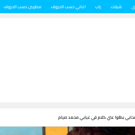
ي
شيلات
راب
اغاني حسب الحروف
مطربين حسب الحروف
صحابي بطلوا عني كلام في غيابي محمد صيام