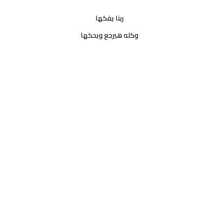
ربنا يفكها
وكله هيرجع ويحكها