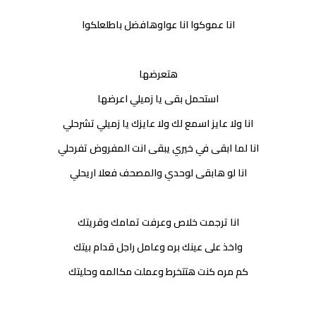
انا عموكوا انا عواوهافضل باطلعلكوا
هتعرضها
استحمل بقى يا زميلي اعرضها
انا ولا عايز اسمع لك ولا عايزك يا زميلي تشرحلي
انا لما ابقى في خيري يبقى انت المفروض تفرحلي
انا لو هابقى لوحدي والمصحف فعلا اريحلي
انا ترجمت خلاص وعرفت تمامك وقريتك
واخذ على عينك بره وعامل راجل قدام بيتك
كم مره كنت هتتخرط وعملت مكالمه وحليتك