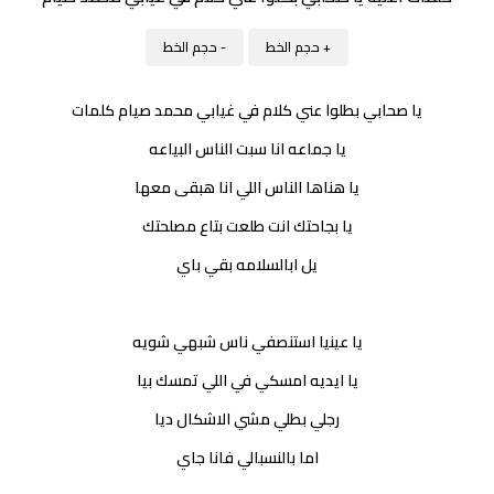
+ حجم الخط
- حجم الخط
يا صحابي بطلوا عني كلام في غيابي محمد صيام كلمات
يا جماعه انا سبت الناس البياعه
يا هناها الناس اللي انا هبقى معها
يا بجاحتك انت طلعت بتاع مصلحتك
يل ابالسلامه بقي باي
يا عينيا استنصفي ناس شبهي شويه
يا ايديه امسكي في اللي تمسك بيا
رجلي بطلي مشي الاشكال ديا
اما بالنسبالي فانا جاي