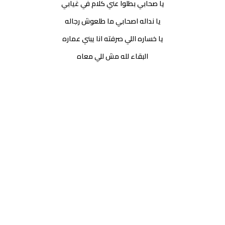
يا صحابي بطلوا عني كلام في غيابي
يا نداله اصحابي ما طلعوش رجاله
يا خساره اللي صرفته انا يبني عماره
البقاء لله مش للي معاه