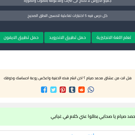
جميع الدروس لا تحتاج الى انترنت ومدعومة بالصوت والصورة
كل درس فيه 5 اختبارات تفاعلية لتحسين النطق الصحيح
تعلم اللغة الانجليزية
حمل تطبيق الاندرويد
حمل تطبيق الايفون
هل انت من عشاق محمد صيام ؟ اذن انشر هذه الاغنية واعكس روعة احساسك وذوقك
مد صيام يا صحابي بطلوا عني كلام في غيابي