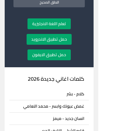
النطق الصحيح
تعلم اللغة الانجليزية
حمل تطبيق الاندرويد
حمل تطبيق الايفون
كلمات اغاني جديدة 2026
كلام - بشر
غمض عيونك وابسر - محمد النعامي
انسان جديد - ميمز
قابع الشيل - النايف الدرعي