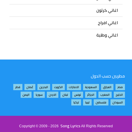
اغاني كرتون
اغاني افراح
اغاني وطنية
مطربين حسب الدول
مصر
العراق
السعودية
الامارات
الكويت
البحرين
عُمان
قطر
الخليج
المغرب
الجزائر
تونس
لبنان
الاردن
سوريا
اليمن
السودان
فلسطين
ليبيا
تركيا
Song Lyrics
Copyright © 2009 - 2026
All Rights Reserved