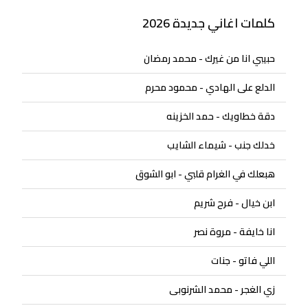
كلمات اغاني جديدة 2026
حبيبي انا من غيرك - محمد رمضان
الدلع على الهادي - محمود محرم
دقة خطاويك - حمد الخزينه
خدلك جنب - شيماء الشايب
هبعلك في الغرام قلبي - ابو الشوق
ابن خيال - فرح شريم
انا خايفة - مروة نصر
اللي فاتو - جنات
زي الغجر - محمد الشرنوبى