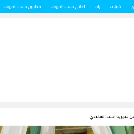
ي
شيلات
راب
اغاني حسب الحروف
مطربين حسب الحروف
ن غديرية احمد الساعدي