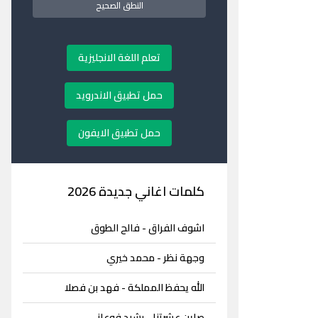
النطق الصحيح
تعلم اللغة الانجليزية
حمل تطبيق الاندرويد
حمل تطبيق الايفون
كلمات اغاني جديدة 2026
اشوف الفراق - فالح الطوق
وجهة نظر - محمد خيري
الله يحفظ المملكة - فهد بن فصلا
صاين عشرتنا - رشيد فوعاني