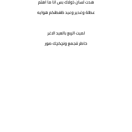
هدت لسان ذولاك بس انا ما اهتم
عطلة وغدير وعيد ظغطنكم هوايه
لميت الربع بالعيد الاغر
خاطر ننجمع ونچكچك صور