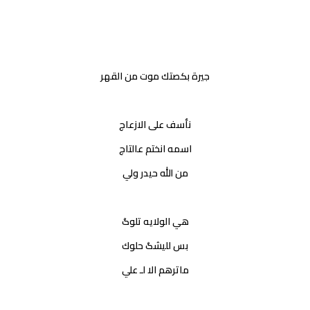
جيرة بكصتك موت من القهر
نأسف على الازعاج
اسمه انختم عالتاج
من الله حيدر ولي
هي الولايه تلوگ
بس لليشگ حلوك
ماترهم الا لـ علي