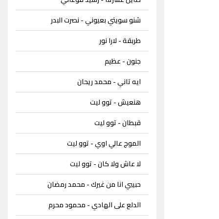
شنو سويتي بعيوني - نصرت البدر
طربقة - لارا نور
جنون - عظيم
ايه تاني - محمد ريحان
هنعيش - توو ليت
قبطان - توو ليت
الموج عالي اوي - توو ليت
لا عاش ولا كان - توو ليت
حبيبي انا من غيرك - محمد رمضان
الدلع على الهادي - محمود محرم