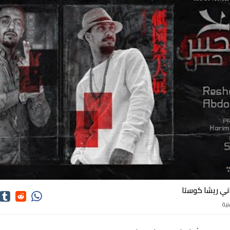
ني ريشا كوستا