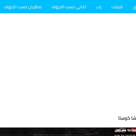
ي
شيلات
راب
اغاني حسب الحروف
مطربين حسب الحروف
شا كوستا