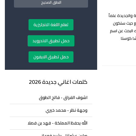
النطق الصحيح
ارنا الكرام جميع اغاني ريشا كوستا Resha Costa Lyrics القديمة والجديدة علماً
ر واسع حيث ستكون
تعلم اللغة الانجليزية
 البحث عن اسم
يشا كوستا
حمل تطبيق الاندرويد
حمل تطبيق الايفون
كلمات اغاني جديدة 2026
اشوف الفراق - فالح الطوق
وجهة نظر - محمد خيري
الله يحفظ المملكة - فهد بن فصلا
صاين عشرتنا - رشيد فوعاني