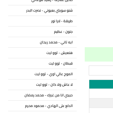
شنو سويتي بعيوني - نصرت البدر
طربقة - لارا نور
جنون - عظيم
ايه تاني - محمد ريحان
هنعيش - توو ليت
قبطان - توو ليت
الموج عالي اوي - توو ليت
لا عاش ولا كان - توو ليت
حبيبي انا من غيرك - محمد رمضان
الدلع على الهادي - محمود محرم