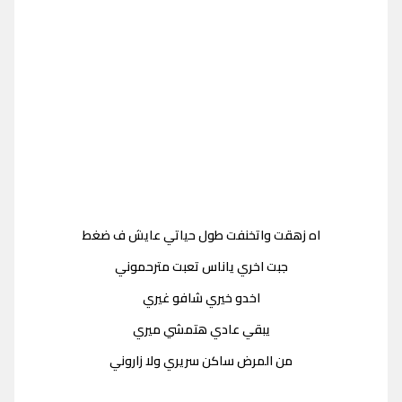
اه زهقت واتخنفت طول حياتي عايش ف ضغط
جبت اخري ياناس تعبت مترحموني
اخدو خيري شافو غيري
يبقي عادي هتمشي ميري
من المرض ساكن سريري ولا زاروني