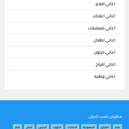
اغاني افلام
اغاني اعلانات
اغاني مسلسلات
اغاني اطفال
اغاني كرتون
اغاني افراح
اغاني وطنية
مطربين حسب الدول
مصر
العراق
السعودية
الامارات
الكويت
البحرين
عُمان
قطر