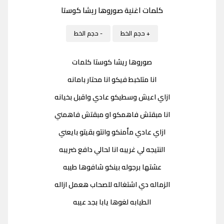
كلمات اغنية صوروها ريشا كوستا
+ حجم الخط
- حجم الخط
صوروها ريشا كوستا كلمات
انا متلخبط فيكو انا محتار بامانه
ازاي اعيش وسطيكو عادي واقبل بخيانه
انا مبقتش فاهمكو او مبقتش فاهمني
ازاي عادي مأمنكو وانتو بقيتو بايعني
النتيجه لي غريبه انا لحالي دافع ضريبه
عشتها برجوله بينكو شافوها طيبه
الزماله دي اشتغاله للصحاب هعمل ازاله
الطيابه لغوها يابا بجد عيبه