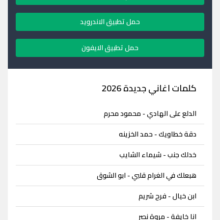
حمل تطبيق الاندرويد
حمل تطبيق الايفون
كلمات اغاني جديدة 2026
الدلع على الهادي - محمود محرم
دقة خطاويك - حمد الخزينه
خدلك جنب - شيماء الشايب
هبعلك في الغرام قلبي - ابو الشوق
ابن خيال - فرح شريم
انا خايفة - مروة نصر