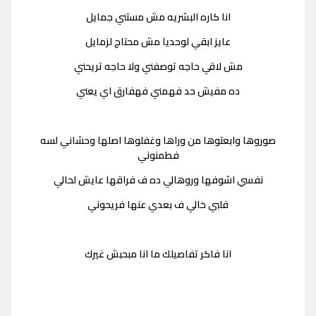
انا كاره البشريه مش مستني جمايل
عايز ابقي لوحديا مش محتاج لزمايل
مش لاقي حاجه توصفني ولا حاجه تريحني
ده مفيش حد فهمني فهفارق اي يعني
صوروها وابعتوها من وراها وغفلوها اصلها وحشاني لسه
فطمنوني
نفسي اشوفها وروهالي ده ف فراقها عايش لحالي
قلبي خالي ف بعدي عنها فريحوني
انا فاكر تفاصيلك ما انا مبحبش غيرك