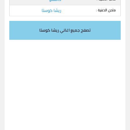
ملحن الاغنية :
ريشا كوستا
تصفح جميع اغاني ريشا كوستا