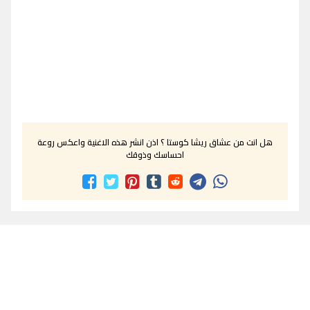
هل انت من عشاق ريشا كوستا ؟ اذن انشر هذه الاغنية واعكس روعة
احساسك وذوقك