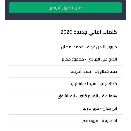
حمل تطبيق الايفون
كلمات اغاني جديدة 2026
حبيبي انا من غيرك - محمد رمضان
الدلع على الهادي - محمود محرم
دقة خطاويك - حمد الخزينه
خدلك جنب - شيماء الشايب
هبعلك في الغرام قلبي - ابو الشوق
ابن خيال - فرح شريم
انا خايفة - مروة نصر