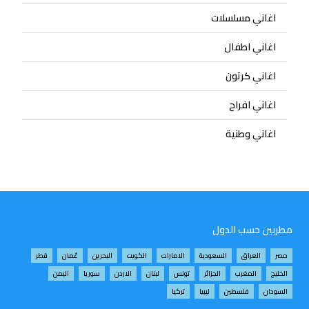
اغاني مسلسلات
اغاني اطفال
اغاني كرتون
اغاني افراح
اغاني وطنية
مطربين حسب الدول
مصر
العراق
السعودية
الامارات
الكويت
البحرين
عُمان
قطر
الخليج
المغرب
الجزائر
تونس
لبنان
الاردن
سوريا
اليمن
السودان
فلسطين
ليبيا
تركيا