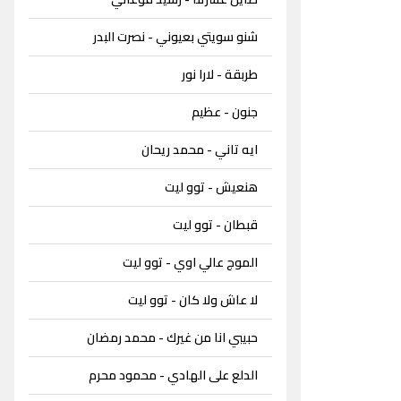
شنو سويتي بعيوني - نصرت البدر
طربقة - لارا نور
جنون - عظيم
ايه تاني - محمد ريحان
هنعيش - توو ليت
قبطان - توو ليت
الموج عالي اوي - توو ليت
لا عاش ولا كان - توو ليت
حبيبي انا من غيرك - محمد رمضان
الدلع على الهادي - محمود محرم