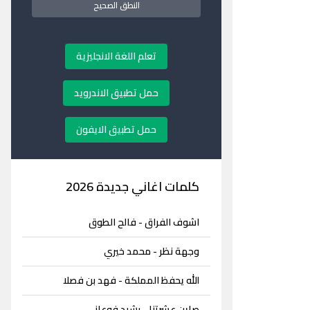
النطق الصحيح
تعلم اللغة الانجليزية
حمل تطبيق الاندرويد
حمل تطبيق الايفون
كلمات اغاني جديدة 2026
اشوف الفراق - فالح الطوق
وجهة نظر - محمد خيري
الله يحفظ المملكة - فهد بن فصلا
صاين عشرتنا - رشيد فوعاني