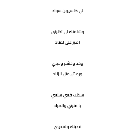
لي كاسيهن سواد
وشامتك لي تخليني
اصبر على لعناد
وخد وخشم وعيني
ورمش مثل الزناد
سكنت فيني سنيني
يا منيتي والمراد
فديتك وتفديني