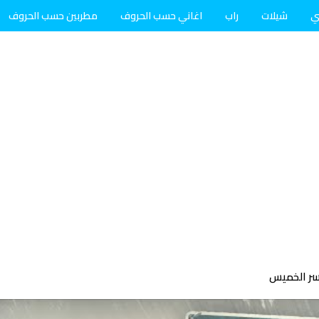
ي
شيلات
راب
اغاني حسب الحروف
مطربين حسب الحروف
سر الخميس