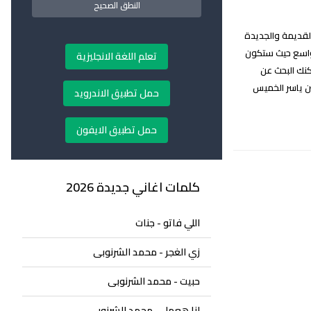
النطق الصحيح
غاني ياسر الخميس نقدم لكم زوارنا الكرام جميع اغاني ياسر الخميس Yasser Alkhamis Lyrics القديمة والجديدة
ه جمهور واسع حيث ستكون
تعلم اللغة الانجليزية
نك البحث عن
ين ياسر الخميس
حمل تطبيق الاندرويد
حمل تطبيق الايفون
كلمات اغاني جديدة 2026
اللي فاتو - جنات
زي الغجر - محمد الشرنوبى
حبيت - محمد الشرنوبى
انا هعمل - محمد الشرنوبى