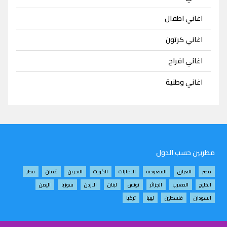
اغاني اطفال
اغاني كرتون
اغاني افراح
اغاني وطنية
مطربين حسب الدول
مصر
العراق
السعودية
الامارات
الكويت
البحرين
عُمان
قطر
الخليج
المغرب
الجزائر
تونس
لبنان
الاردن
سوريا
اليمن
السودان
فلسطين
ليبيا
تركيا