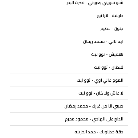
شنو سويتي بعيوني - نصرت البدر
طربقة - لارا نور
جنون - عظيم
ايه تاني - محمد ريحان
هنعيش - توو ليت
قبطان - توو ليت
الموج عالي اوي - توو ليت
لا عاش ولا كان - توو ليت
حبيبي انا من غيرك - محمد رمضان
الدلع على الهادي - محمود محرم
دقة خطاويك - حمد الخزينه