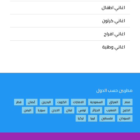
اغاني اطفال
اغاني كرتون
اغاني افراح
اغاني وطنية
مطربين حسب الدول
مصر
العراق
السعودية
الامارات
الكويت
البحرين
عُمان
قطر
الخليج
المغرب
الجزائر
تونس
لبنان
الاردن
سوريا
اليمن
السودان
فلسطين
ليبيا
تركيا