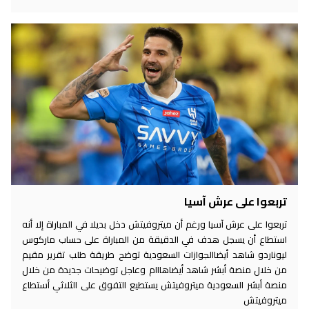
تربعوا على عرش آسيا
تربعوا على عرش آسيا ورغم أن ميتروفيتش دخل بديلا في المباراة إلا أنه
استطاع أن يسجل هدف في الدقيقة من المباراة على حساب ماركوس
ليوناردو شاهد أيضاالجوازات السعودية توضح طريقة طلب تقرير مقيم
من خلال منصة أبشر شاهد أيضاهااام وعاجل توضيحات جديدة من خلال
منصة أبشر السعودية ميتروفيتش يستطيع التفوق على الثلاثي أستطاع
ميتروفيتش