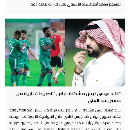
نفسهم شاهد أيضاالاتحاد الآسيوي يعلن قرارات هامة دعم
"خالد عيسي ليس مشكلة الراقي" تصريحات نارية من
حسين عبد الغني
خالد عيسي ليس مشكلة الراقي تصريحات نارية من حسين عبد الغني وقد
هتف جمهور الهلال ضد رئيس النادي خلال المواجهة الأخيرة ضد الوحدة
وطارد مدرج الراقي رئيسه خالد عيسي خارج الملعب شاهد أيضاتيبو كورتوا
ريال مدريد يقترب من الصدارة ويواصل الضغط على برشلونة شاهد