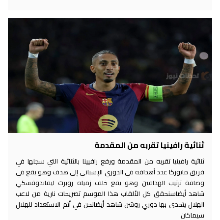
ثنائية رافينيا تقربه من المقدمة
ثنائية رافينيا تقربه من المقدمة ورفع رافيينا بالثنائية التي سجلها في
فريق مايوركا عدد أهدافه في الدوري الإسباني إلى هدف وهو يقع في
وصافة ترتيب الهدافين وهو يقع خلف زميله روبرت ليفاندوفسكي
شاهد أيضاسنحقق كل الألقاب هذا الموسم تصريحات نارية من لاعب
الهلال يتحدى بها دوري روشن شاهد أيضانحن في أتم الاستعداد للهلال
سيماكان