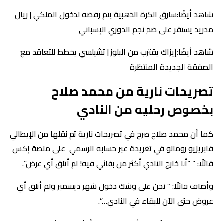
شاهد أيضًا:سارق الكرة الذهبية يتم رفضه لدخول الملكي | ريال
مدريد يستقر على ضم نجم الدوري الإسباني
شاهد أيضًا:إيزاك يقترب من البلوز | تشيلسي يخطط للتعاقد مع
الصفقة الجديدة المنتظرة
تصريحات نارية من محمد صلاح
بخصوص رحليه من النادي
كما أن محمد صلاح صرح في تصريحات نارية تم نقلها من الإيطالي
فابريزيو رومانو في تغريدة عبر حسابه الرسمي على منصة إكس
قائلًا: ” “أنا خارج النادي أكثر من بقائي فيه! لم أتلق أي عرض”.
وأضاف قائلًا: ” نحن على وشك دخول شهر ديسمبر ولم أتلق أي
عروض حتى الآن للبقاء في النادي…”.