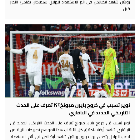
روشن شاهد أيضانحن في أتم الاستعداد للهلال سيماكان يفاجئ النصر
قبل
نوير تسبب في خروج بايرن ميونخ؟؟! تعرف على الحدث
التاريخي الجديد في البافاري
نوير تسبب في خروج بايرن ميونخ تعرف على الحدث التاريخي الجديد في
البافاري شاهد أيضاسنحقق كل الألقاب هذا الموسم تصريحات نارية من
لاعب الهلال يتحدى بها دوري روشن شاهد أيضانحن في أتم الاستعداد