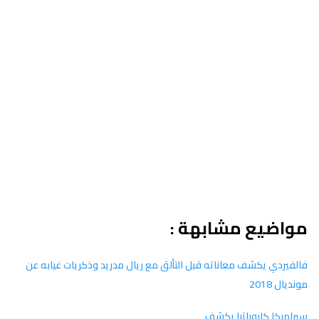
مواضيع مشابهة :
فالفيردي يكشف معاناته قبل التألق مع ريال مدريد وذكريات غيابه عن
مونديال 2018
سيراميكا كليوباترا يكشف