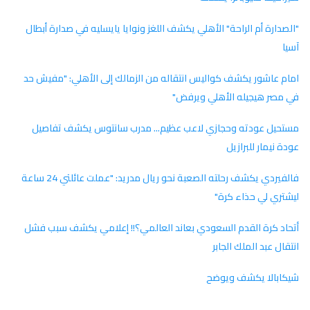
"الصدارة أم الراحة" الأهلي يكشف اللغز ونوايا يايسليه في صدارة أبطال
آسيا
امام عاشور يكشف كواليس انتقاله من الزمالك إلى الأهلي: "مفيش حد
في مصر هيجيله الأهلي ويرفض"
مستحيل عودته وحجازي لاعب عظيم... مدرب سانتوس يكشف تفاصيل
عودة نيمار للبرازيل
فالفيردي يكشف رحلته الصعبة نحو ريال مدريد: "عملت عائلتي 24 ساعة
ليشتري لي حذاء كرة"
أتحاد كرة القدم السعودي بعاند العالمي؟!! إعلامي يكشف سبب فشل
انتقال عبد الملك الجابر
شيكابالا يكشف ويوضح