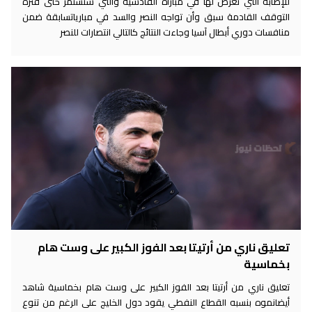
للإصابة التي تعرض لها في مباراة القادسية والتي ستستمر حتى فترة
التوقف القادمة سبق وأن تواجه النصر والسد في مبارياتسابقة ضمن
منافسات دوري أبطال آسيا وجاءت النتائج كالتالي انتصارات للنصر
تعليق ناري من أرتيتا بعد الفوز الكبير على وست هام
بخماسية
تعليق ناري من أرتيتا بعد الفوز الكبير على وست هام بخماسية شاهد
أيضانموه بنسبه القطاع النفطي يقود دول الخليج على الرغم من تنوع