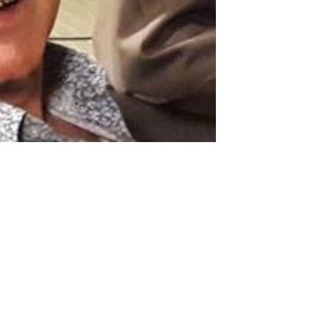
"أنا لو أخذت 200 مليون هرجعها ليه". ... ما هو سبب حبس " عمر زهران"؟!