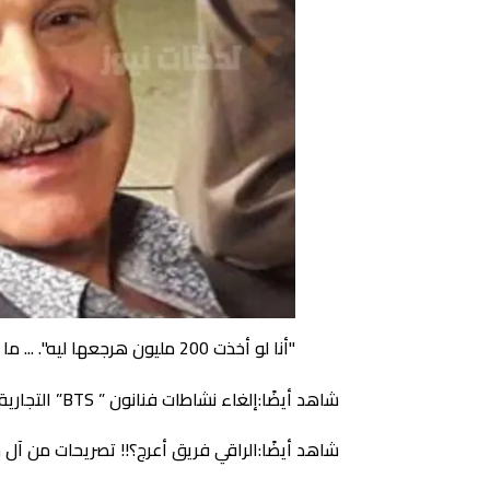
"أنا لو أخذت 200 مليون هرجعها ليه". ... ما هو سبب حبس " عمر زهران"؟!
شاهد أيضًا:إلغاء نشاطات فنانون ” BTS” التجارية ” HYBE”!! صدمة كبيرة يعيشها جمهور الكيبوب
شاهد أيضًا:الراقي فريق أعرج؟!! تصريحات من آل