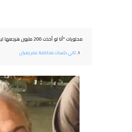
محتويات "أنا لو أخذت 200 مليون هرجعها ليه". ... ما هو سبب حبس " عمر زهران"؟!
ثاني جلسات محاكمة عمر زهران