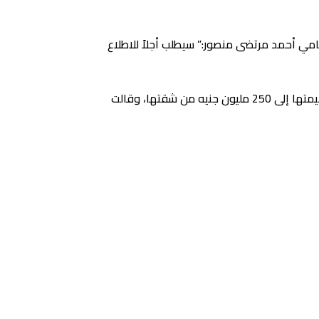
ي أحمد مرتضى منصور:” سيطلب أجلاً للاطلاع
وظهر في قاعة المحكمة مرتديًا تي شيرت أسود ونظارة سوداء؛ وأكد أن زوجة خالد يوم اتهمته بسرقة مقتنيات تصل قيمتها إلى 250 مليون جنيه من شقتها، وقالت