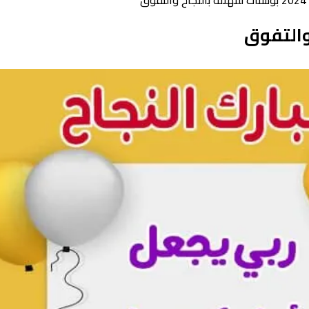
ق
 والتفوق