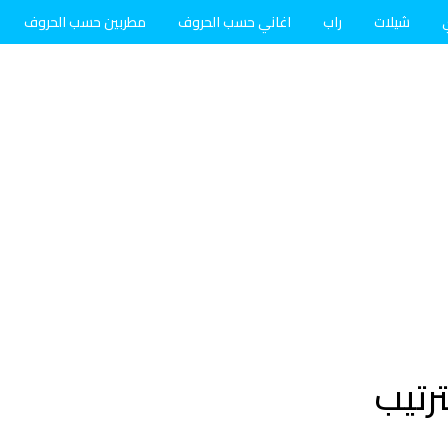
شيلات
راب
اغاني حسب الحروف
مطربين حسب الحروف
رتيب