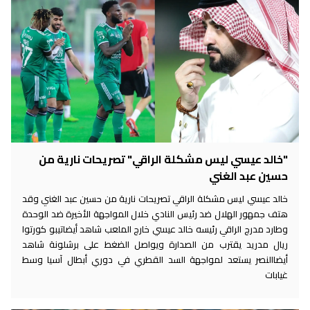
"خالد عيسي ليس مشكلة الراقي" تصريحات نارية من
حسين عبد الغني
خالد عيسي ليس مشكلة الراقي تصريحات نارية من حسين عبد الغني وقد
هتف جمهور الهلال ضد رئيس النادي خلال المواجهة الأخيرة ضد الوحدة
وطارد مدرج الراقي رئيسه خالد عيسي خارج الملعب شاهد أيضاتيبو كورتوا
ريال مدريد يقترب من الصدارة ويواصل الضغط على برشلونة شاهد
أيضاالنصر يستعد لمواجهة السد القطري في دوري أبطال آسيا وسط
غيابات