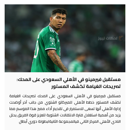
مستقبل فيرمينو في الأهلي السعودي على المحك:
تصريحات الغيامة تكشف المستور
مستقبل فيرمينو في الأهلي السعودي على المحك تصريحات الغيامة
تكشف المستور خطط الأهلي للميركاتو الشتوي من جانب آخر أوضحت
إدارة الأهلي أنها تسعى للاستمرار في تقديم أداء مميز هذا الموسم مما
يزيد من أهمية استغلال فترة الانتقالات الشتوية لتعزيز قوة الفريق يحتل
النادي الأهلي المركز الثاني فيالمجموعة الثانيةلبطولة دوري أبطال