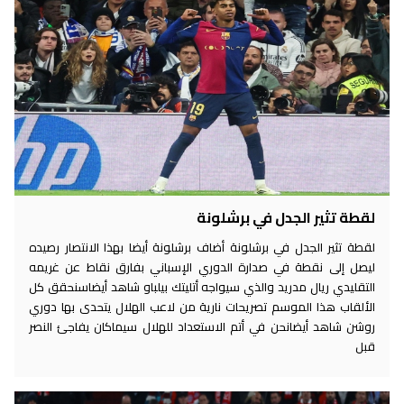
لقطة تثير الجدل في برشلونة
لقطة تثير الجدل في برشلونة أضاف برشلونة أيضا بهذا الانتصار رصيده
ليصل إلى نقطة في صدارة الدوري الإسباني بفارق نقاط عن غريمه
التقليدي ريال مدريد والذي سيواجه أتليتك بيلباو شاهد أيضاسنحقق كل
الألقاب هذا الموسم تصريحات نارية من لاعب الهلال يتحدى بها دوري
روشن شاهد أيضانحن في أتم الاستعداد للهلال سيماكان يفاجئ النصر
قبل