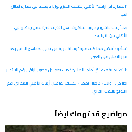
"الصدارة أم الراحة" الأهلي يكشف اللغز ونوايا يايسليه في صدارة أبطال
آسيا
بعد أزمات عاشور وكهربا المتكررة... هل اقتربت فترة عمل رمضان في
الأهلي من النهاية؟
"سأعود أفضل مما كنت عليه" رسالة نارية من توني لجماهير الراقي بعد
فوز الأهلي على العين
"التحكيم يقف عائق أمام الأهلي" غضب يعم كل محبي الراقي رغم الانتصار
رضا حزين وليس غاضبًا!! رمضان يكشف تفاصيل أزمات الأهلي المصري رغم
التتويج باللقب القاري
مواضيع قد تهمك ايضاً