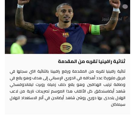
ثنائية رافينيا تقربه من المقدمة
ثنائية رافينيا تقربه من المقدمة ورفع رافيينا بالثنائية التي سجلها في
فريق مايوركا عدد أهدافه في الدوري الإسباني إلى هدف وهو يقع في
وصافة ترتيب الهدافين وهو يقع خلف زميله روبرت ليفاندوفسكي
شاهد أيضاسنحقق كل الألقاب هذا الموسم تصريحات نارية من لاعب
الهلال يتحدى بها دوري روشن شاهد أيضانحن في أتم الاستعداد للهلال
سيماكان