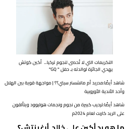
التكريمات التي لا تُحصى لنجوم تركيا... أكين كوتش
يهدي الجائزة لوالدته بـ حفل " GQ"
شاهد أيضًا:مدريد أم مانشستر سيتي؟؟ | مواجهة قوية بين الهلال
وأحد الأندية الأوروبية
شاهد أيضًا:ترحيب كبيرة من نجوم ونجمات هوليوود ويتألقون
على الريد كاربت لعام 2024م
ما هو رد أكين على خالد أرغينتش؟