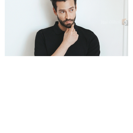
التكريمات التي لا تُحصى لنجوم تركيا... أكين كوتش يهدي الجائزة
لوالدته بـ حفل " GQ"