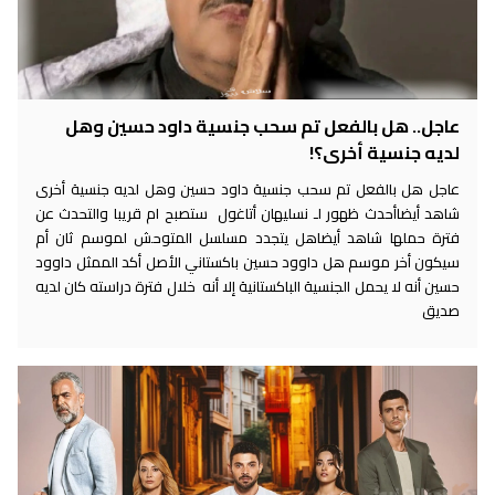
عاجل.. هل بالفعل تم سحب جنسية داود حسين وهل
لديه جنسية أخرى؟!
عاجل هل بالفعل تم سحب جنسية داود حسين وهل لديه جنسية أخرى
شاهد أيضاأحدث ظهور لـ نسليهان أتاغول ستصبح ام قريبا والتحدث عن
فترة حملها شاهد أيضاهل يتجدد مسلسل المتوحش لموسم ثان أم
سيكون أخر موسم هل داوود حسين باكستاني الأصل أكد الممثل داوود
حسين أنه لا يحمل الجنسية الباكستانية إلا أنه خلال فترة دراسته كان لديه
صديق