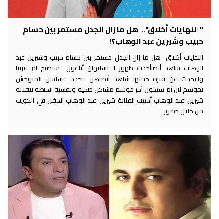
" النهايات أخلاق".. هل ما زال الجدل مستمر بين حسام
حبيب وشيرين عبد الوهاب؟!
النهايات أخلاق هل ما زال الجدل مستمر بين حسام حبيب وشيرين عبد
الوهاب شاهد أيضاأحدث ظهور لـ نسليهان أتاغول ستصبح ام قريبا
والتحدث عن فترة حملها شاهد أيضاهل يتجدد مسلسل المتوحش
لموسم ثان أم سيكون أخر موسم مشاكل صحية ونفسية الخاصة للفنانة
شيرين عبد الوهاب أحييت الفنانة شيرين عبد الوهاب الحفل في الكويت
من خلال حضور