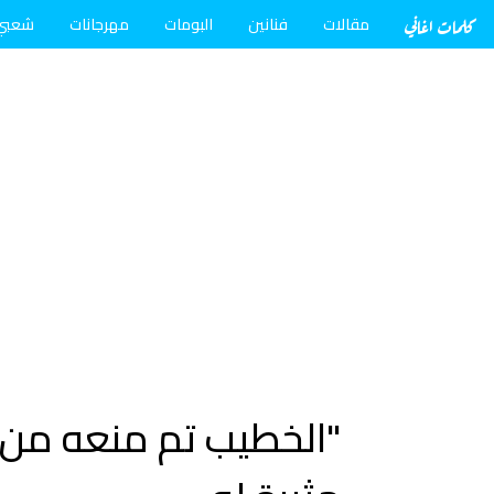
كلمات اغاني
مقالات
فنانين
البومات
مهرجانات
شعبي
"الخطيب تم منعه من