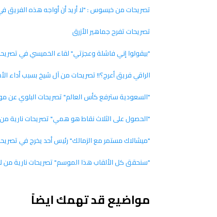
تصريحات من خيسوس : "لا أريد أن أواجه هذه الفريق في 
تصريحات تفرح جماهير الأزرق
"بيقولوا إني فاشلة وعجزتي" لقاء الخميسي في تصريحا
الراقي فريق أعرج؟!! تصريحات من آل شيخ بسبب أداء الأ
"السعودية سترفع كأس العالم" تصريحات البلوي عن مونديا
"الحصول على الثلاث نقاط هو همي" تصريحات نارية من
"ميشالاك مستمر مع الزمالك" رئيس أحد يخرج في تصريحا
"سنحقق كل الألقاب هذا الموسم" تصريحات نارية من ل
مواضيع قد تهمك ايضاً