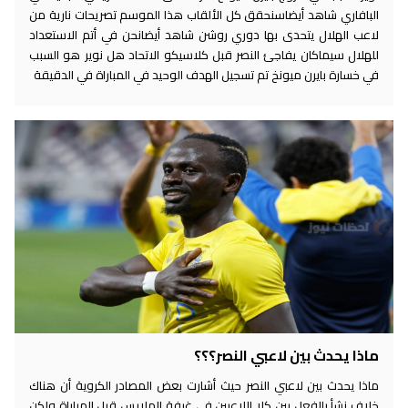
البافاري شاهد أيضاسنحقق كل الألقاب هذا الموسم تصريحات نارية من
لاعب الهلال يتحدى بها دوري روشن شاهد أيضانحن في أتم الاستعداد
للهلال سيماكان يفاجئ النصر قبل كلاسيكو الاتحاد هل نوير هو السبب
في خسارة بايرن ميونخ تم تسجيل الهدف الوحيد في المباراة في الدقيقة
ماذا يحدث بين لاعبي النصر؟؟؟
ماذا يحدث بين لاعبي النصر حيث أشارت بعض المصادر الكروية أن هناك
خلاف نشأ بالفعل بين كلا اللاعبين في غرفة الملابس قبل المباراة ولكن