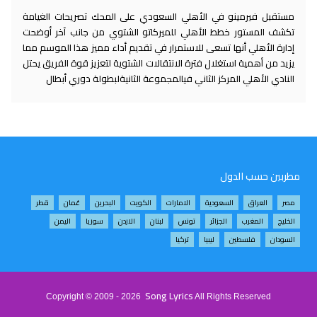
مستقبل فيرمينو في الأهلي السعودي على المحك تصريحات الغيامة
تكشف المستور خطط الأهلي للميركاتو الشتوي من جانب آخر أوضحت
إدارة الأهلي أنها تسعى للاستمرار في تقديم أداء مميز هذا الموسم مما
يزيد من أهمية استغلال فترة الانتقالات الشتوية لتعزيز قوة الفريق يحتل
النادي الأهلي المركز الثاني فيالمجموعة الثانيةلبطولة دوري أبطال
مطربين حسب الدول
مصر
العراق
السعودية
الامارات
الكويت
البحرين
عُمان
قطر
الخليج
المغرب
الجزائر
تونس
لبنان
الاردن
سوريا
اليمن
السودان
فلسطين
ليبيا
تركيا
Song Lyrics
Copyright © 2009 - 2026
All Rights Reserved