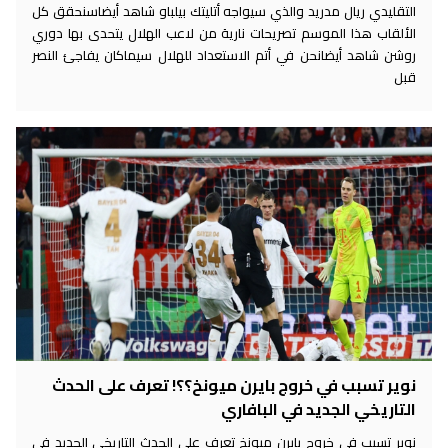
التقليدي ريال مدريد والذي سيواجه أتليتك بيلباو شاهد أيضاسنحقق كل
الألقاب هذا الموسم تصريحات نارية من لاعب الهلال يتحدى بها دوري
روشن شاهد أيضانحن في أتم الاستعداد للهلال سيماكان يفاجئ النصر
قبل
نوير تسبب في خروج بايرن ميونخ؟؟! تعرف على الحدث
التاريخي الجديد في البافاري
نوير تسبب في خروج بايرن ميونخ تعرف على الحدث التاريخي الجديد في