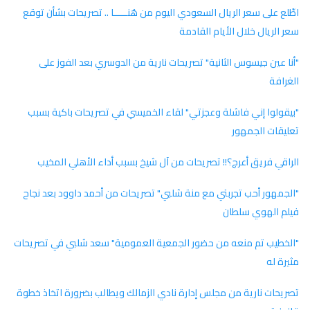
اطّلع على سعر الريال السعودي اليوم من هُنـــــا .. تصريحات بشأن توقع
سعر الريال خلال الأيام القادمة
"أنا عين جيسوس الثانية" تصريحات نارية من الدوسري بعد الفوز على
الغرافة
"بيقولوا إني فاشلة وعجزتي" لقاء الخميسي في تصريحات باكية بسبب
تعليقات الجمهور
الراقي فريق أعرج؟!! تصريحات من آل شيخ بسبب أداء الأهلي المخيب
"الجمهور أحب تجربتي مع منة شلبي" تصريحات من أحمد داوود بعد نجاح
فيلم الهوي سلطان
"الخطيب تم منعه من حضور الجمعية العمومية" سعد شلبي في تصريحات
مثيرة له
تصريحات نارية من مجلس إدارة نادي الزمالك ويطالب بضرورة اتخاذ خطوة