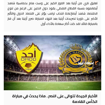
تعليق ناري من أرتيتا بعد الفوز الكبير على وست هام بخماسية شاهد
أيضانموه بنسبه القطاع النفطي يقود دول الخليج على الرغم من تنوع
الاقتصاد شاهد أيضاإعادة انتخاب ترامب يؤثر على اقتصاد الدول والتأثير
الأكبر على كوريا تصريحات أرتيتا بعد انتهاء المباراة صرح أرتيتا بعد أن فاز
بالمباراة قائلا لقد كنت أكثر سعادة بالأداء أول
الأخبار الجيدة تتوالى على النصر.. ماذا يحدث في مباراة
الكأس القادمة