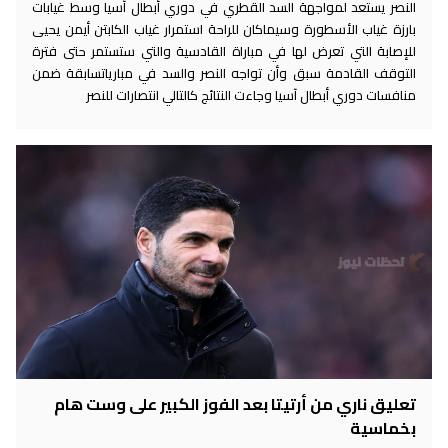
النصر يستعد لمواجهة السد القطري في دوري أبطال آسيا وسط غيابات
بارزة غياب الأسطورة وسيماكان للراحة استمرار غياب الكابتن أيمن يحيى
للإصابة التي تعرض لها في مباراة القادسية والتي ستستمر حتى فترة
التوقف القادمة سبق وأن تواجه النصر والسد في مبارياتسابقة ضمن
منافسات دوري أبطال آسيا وجاءت النتائج كالتالي انتصارات للنصر
تعليق ناري من أرتيتا بعد الفوز الكبير على وست هام
بخماسية