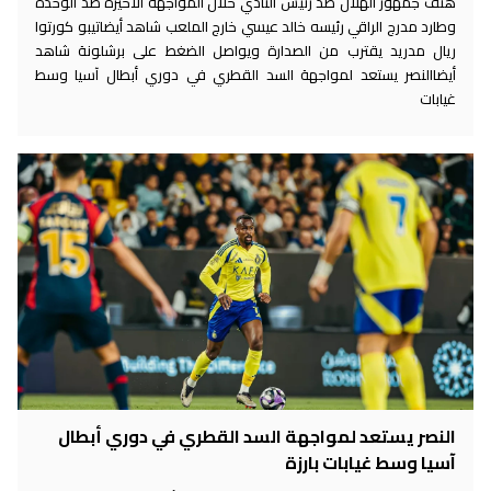
هتف جمهور الهلال ضد رئيس النادي خلال المواجهة الأخيرة ضد الوحدة
وطارد مدرج الراقي رئيسه خالد عيسي خارج الملعب شاهد أيضاتيبو كورتوا
ريال مدريد يقترب من الصدارة ويواصل الضغط على برشلونة شاهد
أيضاالنصر يستعد لمواجهة السد القطري في دوري أبطال آسيا وسط
غيابات
النصر يستعد لمواجهة السد القطري في دوري أبطال
آسيا وسط غيابات بارزة