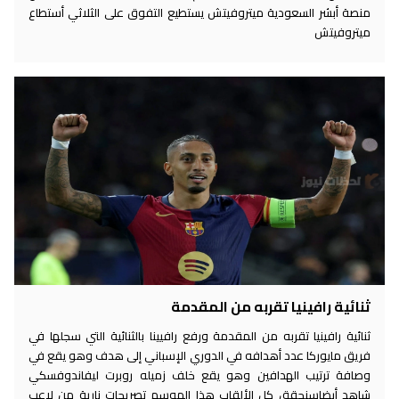
منصة أبشر السعودية ميتروفيتش يستطيع التفوق على الثلاثي أستطاع
ميتروفيتش
ثنائية رافينيا تقربه من المقدمة
ثنائية رافينيا تقربه من المقدمة ورفع رافيينا بالثنائية التي سجلها في
فريق مايوركا عدد أهدافه في الدوري الإسباني إلى هدف وهو يقع في
وصافة ترتيب الهدافين وهو يقع خلف زميله روبرت ليفاندوفسكي
شاهد أيضاسنحقق كل الألقاب هذا الموسم تصريحات نارية من لاعب