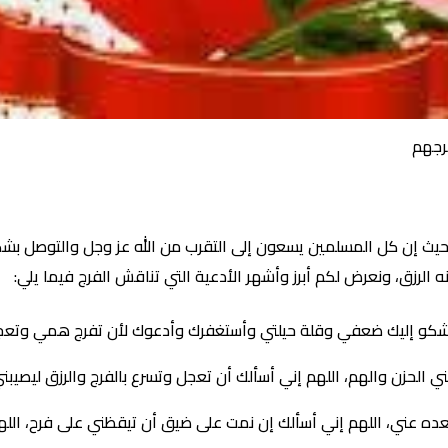
رجهم
يث إن كل المسلمين يسعون إلى التقرب من الله عز وجل والتوصل بشكل 
لرزق، ونعرض لكم أبرز وأشهر الأدعية التي تناقش الفرج فيما يلي:
ني أشكو إليك ضعفي وقلة حيلتي وأستغفرك وأدعوك لأن تفرج همي وتع
 الحزن والهم، اللهم إني أسألك أن تعجل وتسرع بالفرج والرزق ليصيبني
بعده عني، اللهم إني أسألك إن نمت على ضيق أن تيقظني على فرح، الل