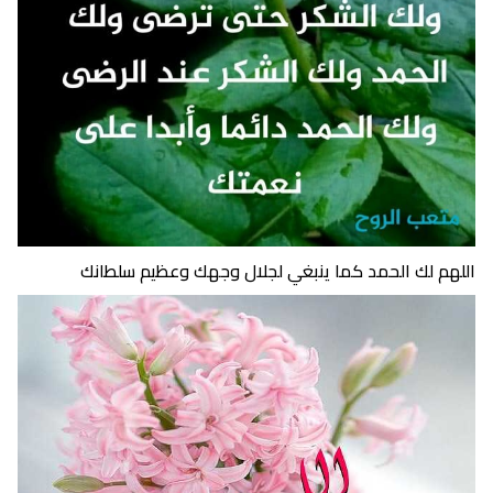
اللهم لك الحمد كما ينبغي لجلال وجهك وعظيم سلطانك