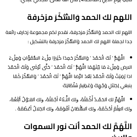
اللهم لك الحمد وَالشُّكْرَ مزخرفة
اللهم لك الحمد وَالشُّكْرَ مزخرفة، نقدم لكم مجموعة زخارف رائعة
جدا لجملة اللهم لك الحمد وَالشُّكْرَ مزخرفة بالتشكيل :
اللَّهُمُّ ‘ لَكَ الْحَمْدَ ‘ وَالشُّكْرَ حَمِدَا كَثِيرَا مِلْءَ السُّمُوَّاتِ وَمِلْءَ
الارض وَمِلْءَ مَا بَيْنَهُمَا اللَّهُمُّ ‘ لَكَ الْحَمْدَ ‘ حَتَّى تُرْضَى وَلَكَ الْحَمْدَ
اذا رَضِيَتْ وَلَكَ الْحَمْدَ بَعْدَ الرِّضا اللَّهُمُّ ‘ لَكَ الْحَمْدَ ‘ وَالشُّكْرَ كَمَا
ينبغي لِجَلاَلِ وَجْهِكَ وَعَظِيمَ سُلْطَانِكَ
ﺍﻟﻠَّﻬُﻢَّ ﻟﻚ ﺍﻟﺤَﻤْـﺪُ ﺃَﻛْﻤَﻠُﻪُ، ﻭﻟﻚ ﺍﻟﺜَّـﻨَﺎﺀُ ﺃﺟْﻤَﻠُﻪُ، ﻭﻟﻚ ﺍﻟﻘـَﻮْﻝُ ﺃﺑْﻠَﻐُﻪُ،
ﻭﻟﻚ ﺍﻟﻌِﻠْﻢُ ﺃﺣْﻜَﻤُﻪُ، ﻭﻟﻚ ﺍﻟﺴُّﻠْﻄَﺎﻥُ ﺃﻗْﻮَﻣُﻪُ، ﻭﻟﻚ ﺍﻟﺠَﻼﻝُ ﺃﻋْﻈَﻤُﻪُ .
اللَّهُمَّ لك الحمد أنت نور السموات