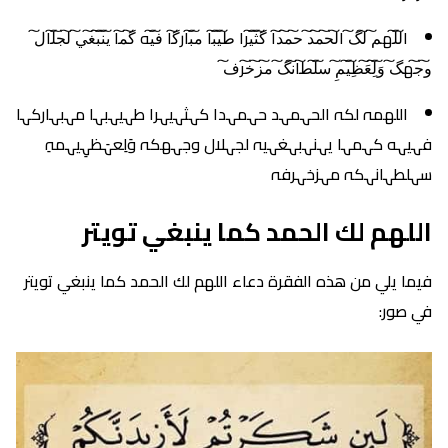
ال͠ل͠هم͠ ل͠گ͠ ال͠ح͠م͠د͠ ح͠م͠د͠ا گ͠ث͠ي͠را ط͠ي͠ب͠ا م͠ب͠ارگ͠ا ف͠ي͠ه گ͠م͠ا ي͠ن͠ب͠غ͠ي͠ ل͠ج͠ل͠ال͠
و͠ج͠هگ͠ وَ͠لِ͠عَ͠ظِ͠ي͠مِ͠ س͠ل͠ط͠ان͠گ͠ م͠ز͠خ͠رف͠
اللهمہ لكہ الحہمہد حہمہدا كہثہيہرا طہيہبہا مہبہاركہا
فہيہه كہمہا يہنہبہغہيہ لجہلال وجہهكہ وَلِعہَظہِيہمہِ
سہلطہانہكہ مہزخہرفہ
اللهم لك الحمد كما ينبغي تويتر
فيما يلي من هذه الفقرة دعاء اللهم لك الحمد كما ينبغي تويتر
في صور: