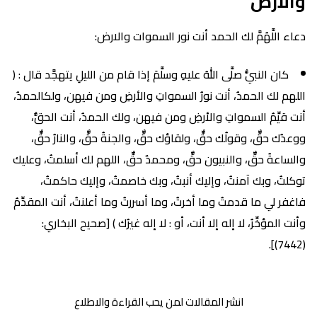
والارض
دعاء اللَّهُمَّ لك الحمد أنت نور السموات والارض:
كان النبيُّ صلَّى اللهُ عليهِ وسلَّمَ إذا قام من الليلِ يتهجَّد قال : (
اللهم لك الحمدُ، أنت نورُ السمواتِ والأرضِ ومن فيهن، ولكالحمدُ،
أنت قيِّمُ السمواتِ والأرضِ ومن فيهن، ولك الحمدُ، أنت الحقُّ،
ووعدُك حقٌّ، وقولُك حقٌّ، ولقاؤك حقٌّ، والجنةُ حقٌّ، والنارُ حقٌّ،
والساعةُ حقٌّ، والنبيون حقٌّ، ومحمدٌ حقٌّ، اللهم لك أسلمتُ، وعليك
توكلتُ، وبك آمنتُ، وإليك أنبتُ، وبك خاصمتُ، وإليك حاكمتُ،
فاغفر لي ما قدمتُ وما أخرتُ، وما أسررتُ وما أعلنتُ، أنت المقدِّمُ
وأنت المؤخِّرُ، لا إله إلا أنت، أو : لا إله غيرُك ) [صحيح البخاري:
(7442)].
انشر المقالات لمن يحب القراءة والاطلاع