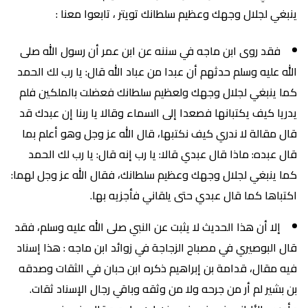
ينبغي لجلال وجهك وعظيم سلطانك تويتر ، تابعوا معنا :
فقد روى ابن ماجه في سننه عن ابن عمر أن رسول الله صلى
الله عليه وسلم حدثهم أن عبدا من عباد الله قال: يا رب لك الحمد
كما ينبغي لجلال وجهك ولعظيم سلطانك فعضلت بالملكين فلم
يدريا كيف يكتبانها فصعدا إلى السماء وقالا يا ربنا إن عبدك قد
قال مقالة لا ندري كيف نكتبها، قال الله عز وجل وهو أعلم بما
قال عبده: ماذا قال عبدي قالا: يا رب إنه قال: يا رب لك الحمد
كما ينبغي لجلال وجهك وعظيم سلطانك، فقال الله عز وجل لهما:
اكتباها كما قال عبدي حتى يلقاني فأجزيه بها.
إلا أن هذا الحديث لا يثبت عن النبي صلى الله عليه وسلم، فقد
قال البوصيري في مصباح الزجاجة في زوائد ابن ماجه : هذا إسناد
فيه مقال، قدامة بن إبراهيم ذكره ابن حبان في الثقات وصدقه
بن بشير لم أر من جرحه ولا من وثقه وباقي رجال الإسناد ثقات.