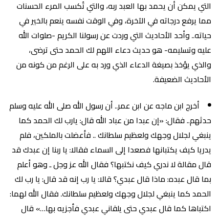
التي يمكن أن يحمد بها العبد ربه، والتي تُكسب المرء الحسنات
مما يرفع درجاته في الآخرة، وفي الوقت نفسه ينعم بالخير في
حياته.. وأحد الأحاديث التي وردت عن رسولنا الكريم -صلوات الله
عليه وتسليمه- هو حديث دعاء اللهم لك الحمد حتى ترضى،
والذي يؤخذ بصيغة الدعاء الذي ورد به على الرغم من كونه من
الأحاديث الضعيفة.
أخرج ابن ماجه عن ابن عمر.. أن رسول الله صلى الله عليه وسلم
حدثهم.. فقال: «إن عبدا من عباد الله قال: يارب لك الحمد كما
ينبغي لجلال وجهك ولعظيم سلطانك .. فأعضلت بالملكين، فلم
يدريا كيف يكتبانها فصعدا إلى السماء فقالا: يا ربنا إن عبدك قد
قال مقالة لا ندري كيف نكتبها؟ فقال الله عز وجل ـ وهو أعلم
بما قال عبده: ماذا قال عبدي؟ قالا: يا رب إنه قد قال: يا رب لك
الحمد كما ينبغي لجلال وجهك ولعظيم سلطانك. فقال الله لهما:
اكتباها كما قال عبدي حتى يلقاني عبدي فأجزيه بها…» قال