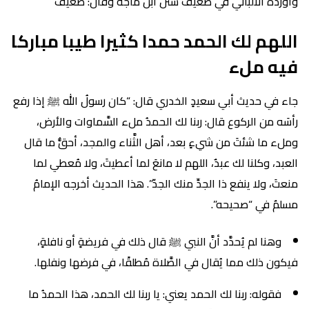
وأورده الألباني في ضعيف سنن ابن ماجه وقال: ضعيف
اللهم لك الحمد حمدا كثيرا طيبا مباركا
فيه ملء
جاء في حديث أبي سعيدٍ الخدري قال: “كان رسولُ الله ﷺ إذا رفع
رأسَه من الركوع قال: ربنا لك الحمدُ ملء السَّماوات والأرض،
وملء ما شئتَ من شيءٍ بعد، أهل الثَّناء والمجد، أحقُّ ما قال
العبد، وكلنا لك عبدٌ، اللهم لا مانعَ لما أعطيتَ، ولا مُعطي لما
منعتَ، ولا ينفع ذا الجدِّ منك الجدّ”. هذا الحديث أخرجه الإمامُ
مسلمٌ في “صحيحه”.
وهنا لم يُحدَّد أنَّ النبي ﷺ قال ذلك في فريضةٍ أو نافلةٍ،
فيكون ذلك مما يُقال في الصَّلاة مُطلقًا، في فرضها ونفلها.
فقوله: ربنا لك الحمد يعني: يا ربنا لك الحمد، هذا الحمدُ ما