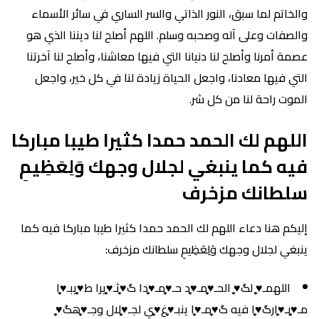
والخاتم لما سبق، النور الذاتي والسر الساري في سائر الأسماء
والصفات وعلى آله وصحبه وسلم. اللهم أصلح لنا ديننا الذي هو
عصمة أمرنا وأصلح لنا دنيانا التي فيها معاشنا، وأصلح لنا آخرتنا
التي فيها معادنا، واجعل الحياة زيادة لنا في كل خير، واجعل
الموت راحة لنا من كل شر.
اللهم لك الحمد حمدا كثيرا طيبا مباركا
فيه كما ينبغي لجلال وجهك وَلِعَظِيمِ
سلطانك مزخرف
إليكم هنا دعاء اللهم لك الحمد حمدا كثيرا طيبا مباركا فيه كما
ينبغي لجلال وجهك وَلِعَظِيمِ سلطانك مزخرف:
اللهمـ♥̨̥̬̩ لگ♥̨̥̬̩ الحـ♥̨̥̬̩مـ♥̨̥̬̩د حـ♥̨̥̬̩مـ♥̨̥̬̩دا گ♥̨̥̬̩ثـ♥̨̥̬̩يرا ط♥̨̥̬̩يبـ♥̨̥̬̩ا
مـ♥̨̥̬̩بـ♥̨̥̬̩ارگ♥̨̥̬̩ا فيه گ♥̨̥̬̩مـ♥̨̥̬̩ا ينبـ♥̨̥̬̩غ♥̨̥̬̩ي لجـ♥̨̥̬̩لال وجـ♥̨̥̬̩هگ♥̨̥̬̩