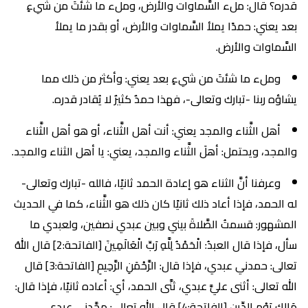
قدره؟ قال: ملء السَّماوات والأرض، وملء ما شئتَ من شيءٍ
بعد يعني: حمدًا يملأ السَّماوات والأرض، أو بقدر ما يملأ
السَّماوات والأرض.
وملء ما شئتَ من شيءٍ بعد يعني: وأكثر من ذلك مما
يشاؤه ربنا -تبارك وتعالى-، فهذا حمدٌ كثيرٌ لا يُقادر قدره.
أهل الثَّناء والمجد يعني: أنت أهل الثَّناء، أو هو أهل الثَّناء
والمجد، ويحتمل: أهلَ الثَّناء والمجد، يعني: يا أهل الثناء والمجد.
وعرفنا أنَّ الثناء هو إعادة الحمد ثانيًا، فالله -تبارك وتعالى-
له الحمد، فإذا أعاد ذلك ثانيًا كان ذلك هو الثَّناء، كما في الحديث
المشهور: قسمتُ الصَّلاةَ بيني وبين عبدي نصفين، ولعبدي ما
سأل، فإذا قال العبدُ: الْحَمْدُ لِلَّهِ رَبِّ الْعَالَمِينَ [الفاتحة:2] قال اللهُ
تعالى: حمدني عبدي، فإذا قال: الرَّحْمَنِ الرَّحِيمِ [الفاتحة:3] قال
الله تعالى: أثنى عليَّ عبدي، ثنَّى الحمد، أي: أعاده ثانيًا، فإذا قال:
مَالِكِ يَوْمِ الدِّينِ [الفاتحة:4] قال الله تعالى: مجَّدني عبدي.