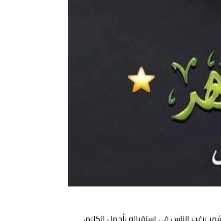
هر يرغب الناس في استقباله بأجمل الكلام،