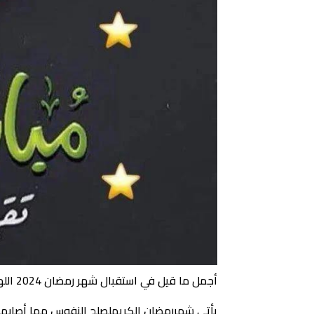
أجمل ما قيل في استقبال شهر رمضان 2024 اللهم بارك لنا في الشهر الكريم واجعلنا من صوامه وقوامه
يأتي شهررمضان الكريملصلح النفوس مما أصابها ط