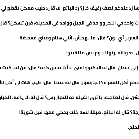
وسأل: عندكم نصف رغيف خبز؟ رد البائع: لا، قال: طيب ممكن تقطع لي
ت واحد في البحر وواحد في الجبل وواحد في المدينة، فين تسكن؟ قال 
ب السرير أي لون؟ قال: ما يهمش، لأني هنام وعيني مغمضة.
له: والله زرتها اليوم بس ما لقيتها.
س إني حصان! قال له الدكتور: امتى بدأت تحس كده؟ قال: من لما كنت 
كم أكل للفقراء؟ الجارسون قال له: عندنا. قال: طيب هات لي أكل للأغ
 قال لصاحبه: يا ترى الفيلم ده للكبار بس؟ قال له: لا يا عم، للكبار 
ة؟ قال له البائع: طبعًا، لسه كنت بحكي معها قبل شوية!
لحلم.