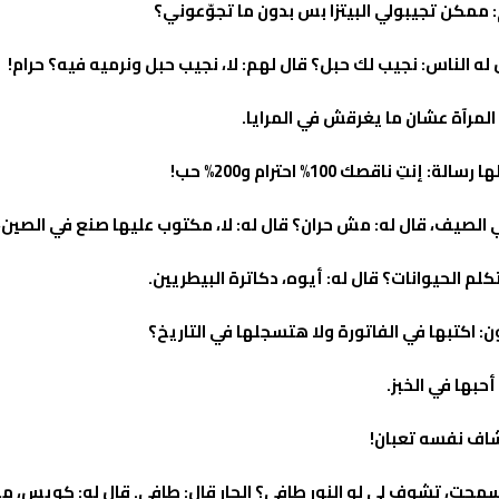
مكن تجيبولي البيتزا بس بدون ما تجوّعوني؟
له الناس: نجيب لك حبل؟ قال لهم: لا، نجيب حبل ونرميه فيه؟ حرام!
المرآة عشان ما يغرقش في المرايا.
ناقصك 100% احترام و200% حب!
صيف، قال له: مش حران؟ قال له: لا، مكتوب عليها صنع في الصين،
لم الحيوانات؟ قال له: أيوه، دكاترة البيطريين.
 اكتبها في الفاتورة ولا هتسجلها في التاريخ؟
أحبها في الخبز.
 شاف نفسه تعبان!
 سمحت، تشوف لي لو النور طافي؟ الجار قال: طافي. قال له: كويس