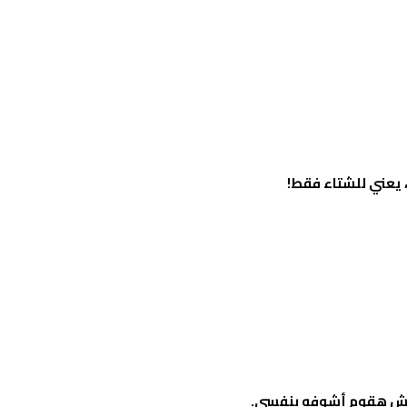
 يعني للشتاء فقط!
، مش هقوم أشوفه بنفسي.