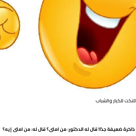
 ذاكرة ضعيفة جدًا! قال له الدكتور: من امتى؟ قال له: من امتى إيه؟