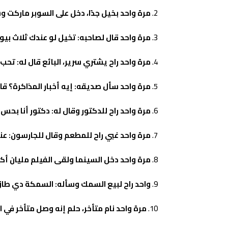
مرة واحد بخيل جدًا، دخل على السوبر ماركت 
مرة واحد قال لصاحبه: تخيل لو عندك ثلاث بيو
مرة واحد راح يشتري سرير، البائع قال له: تح
مرة واحد سأل صديقه: إيه أخبار المذاكرة؟ قال 
مرة واحد راح للدكتور وقال له: دكتور أنا بح
مرة واحد غبي راح للمطعم وقال للجارسون: عند
مرة واحد دخل السينما ولقى الفيلم مليان أكشن،
واحد راح لبيع السمك وسأله: السمكة دي طازج
مرة واحد نام متأخر، حلم إنه وصل متأخر في ا