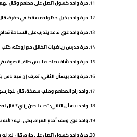
مرة واحد كسول اتصل على مطعم وقال لهم: م
مرة واحد بخيل جدًا ولده سقط في حفرة، قال 
مرة واحد غبي قاعد يتدرب على السباحة قدام 
مرة مدرس رياضيات اتخانق مع زوجته، كتب لها رسالة: إنتِ 
مرة واحد شاف صاحبه لابس طاقية صوف في ال
مرة واحد بيسأل الثاني: تعرف إن فيه ناس بتك
واحد راح المطعم وطلب سمكة، قال للجارسون:
واحد بيسأل التاني: تحب الجبن إزاي؟ قال له: 
واحد غبي وقف أمام المرآة، بكى، ليه؟ لأنه
مرة واحد كسول اتصل على جاره، قال له: لو