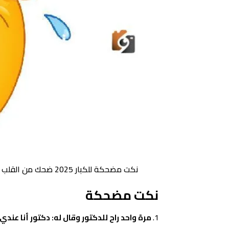
نكت مضحكة للكبار 2025 ضحك من القلب للنكت للكبار والشباب
نكت مضحكة
مرة واحد راح للدكتور وقال له: دكتور أنا عندي