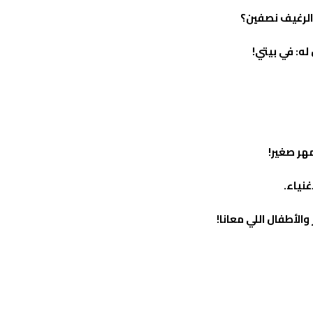
 الرغيف نصفين؟
له: في بيتي!
مهر صغير!
نياء.
والأطفال اللي معانا!