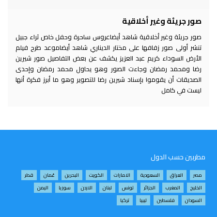
صور جريئة وغير أخلاقية
صور جريئة وغير أخلاقية شاهد أيضاعروس ساحرة وحفل خاص ثراء جبيل
تنشر أولى صور زفافها على مختار الديناري شاهد أيضاموعد طرح فيلم
الأرض السوداء كريم عبد العزيز يكشف عن بعض التفاصيل صور شيرين
رضا ومحمد رمضان وجاءت الصور وهو يحاول محمد رمضان وإحدى
الصديقات أن يقوموا بإسناد شيرين رضا للتصوير وهو ما أبرز فكرة أنها
ليست في كامل
مطربين حسب الدول
مصر
العراق
السعودية
الامارات
الكويت
البحرين
عُمان
قطر
الخليج
المغرب
الجزائر
تونس
لبنان
الاردن
سوريا
اليمن
السودان
فلسطين
ليبيا
تركيا