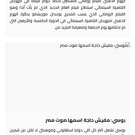
الهرم الذهبي لفيلم روماني فلسطين تحصد جوائز قيمة في مهرجان
القاهرة السينمائي استطاع فيلم العام الجديد الذي لم يأت أبدا وهو
الفيلم الروماني الذي ينسب للمخرج بوجدان موريشانو بجائزة الهرم
الذهبي لمهرجان القاهرة السينمائي في الدورة الخامسة والأربعين التي
تم اختتامها يوم الجمعة ولمعرفة المزيد من
بوسي: مفيش حاجة اسمها صوت مصر
بوسي تشعل النار كل اللي حوليا استغلوني وموهبتي لا تقل عن شيرين