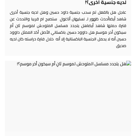
لديه جنسية أخرى؟!
عاجل هل بالفعل تم سحب جنسية داود حسين وهل لديه جنسية أخرى
شاهد أيضاأحدث ظهور لـ نسليهان أتاغول ستصبح ام قريبا والتحدث عن
فترة حملها شاهد أيضاهل يتجدد مسلسل المتوحش لموسم ثان أم
سيكون أخر موسم هل داوود حسين باكستاني الأصل أكد الممثل داوود
حسين أنه لا يحمل الجنسية الباكستانية إلا أنه خلال فترة دراسته كان لديه
صديق