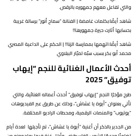
والتي تفاعل معهم جمهوره بالرقص.
شاهد أيضًا:بكلمات غامضة | الفنانة “سماح أنور” برسالة غريبة
بحسابها أثارت حيرة جمهورها!!
شاهد أيضًا:اتهمها بممارسة الزنا!! | الحكم على الداعية المصري
محمد أبو بكر بسبب سبّه لميّار الببلاوي
أحدث الأعمال الغنائية للنجم “إيهاب
توفيق” 2025
طرح مؤخرًا النجم “إيهاب توفيق” أحدث أعماله الغنائية، والتي
تأتي بعنوان “أيوة يا غشاش”، وذلك عن طريق عبر الفيديوهات
“يوتيوب” والمنصات الرقمية، ومحطات الراديو المختلفة.
من الجدير بالذكر أن أغنية “أيوة يا غشاش”، تم تأجيلها لعدة أيام
تضامنًا ودعمًا للشعب الفلسطيني، وأهل غزة فيما يواجهونه من