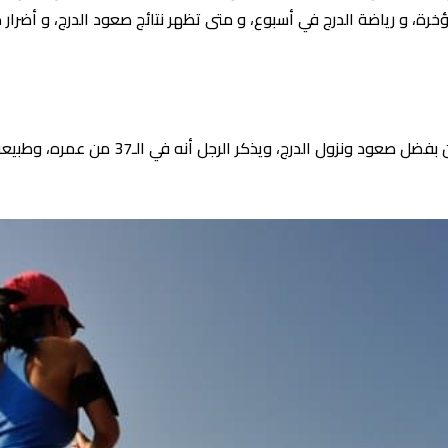
ة، و رياضة الدرج في أسبوع، و متى تظهر نتائج صعود الدرج، و أضرار صع
هذه التجربة لرجل يحكي أن رحلته مع خسارة ال