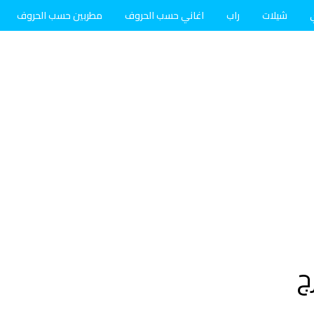
شيلات
راب
اغاني حسب الحروف
مطربين حسب الحروف
ج