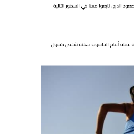
ود الدرج، تابعوا معنا فِي السطور التالية
وزن بفضل صعود ونزول الدرج، ويذكر الرجل أنه في الـ37 من عمره، وطبيعة عمله أمام الحاسوب جعلته شخص كسول