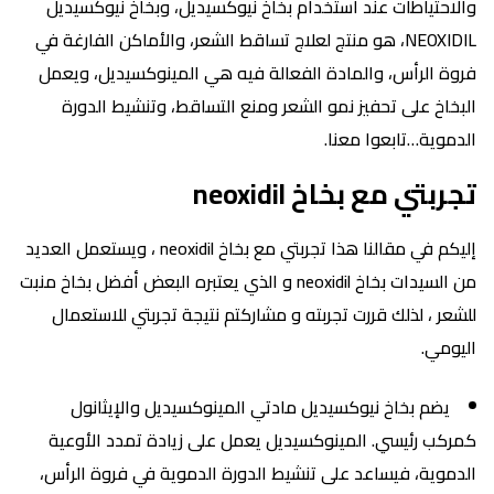
والاحتياطات عند استخدام بخاخ نيوكسيديل، وبخاخ نيوكسيديل
NEOXIDIL، هو منتج لعلاج تساقط الشعر، والأماكن الفارغة في
فروة الرأس، والمادة الفعالة فيه هي المينوكسيديل، ويعمل
البخاخ على تحفيز نمو الشعر ومنع التساقط، وتنشيط الدورة
الدموية…تابعوا معنا.
تجربتي مع بخاخ neoxidil
إليكم في مقالنا هذا تجربتي مع بخاخ neoxidil ، ويستعمل العديد
من السيدات بخاخ neoxidil و الذي يعتبره البعض أفضل بخاخ منبت
للشعر ، لذلك قررت تجربته و مشاركتم نتيجة تجربتي للاستعمال
اليومي.
يضم بخاخ نيوكسيديل مادتي المينوكسيديل والإيثانول
كمركب رئيسي. المينوكسيديل يعمل على زيادة تمدد الأوعية
الدموية، فيساعد على تنشيط الدورة الدموية في فروة الرأس،