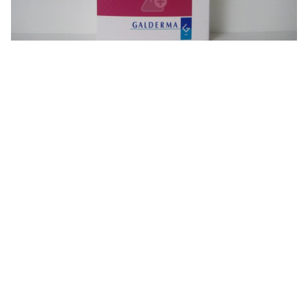
تجربتي مع بخاخ Neoxidil طريقة استعمال