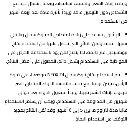
وزيادة إنبات الشعر، وتخفيف تساقطه، ويعمل بشكل جيد مع
الأشخاص دون الأربعين عامًا، ويبدأ تأثيره عادةً بعد أربعة أشهر
من الاستخدام.
الإيثانول يساعد على زيادة امتصاص المينوكسيديل وبالتالي
يسهل عمله. ولكن النتائج التي تحصل عليها من استخدام بخاخ
نيوكسيديل غير دائمة، لذا ينصح لمن يود باستخدامه الحرص على
المواظبة على الاستخدام بشكل دائم، للحصول على أفضل النتائج.
يتم استخدام بخاخ نيوكسيديل NEOXIDI موضعيا، على فروة
الرأس، مرتين يوميا، مع تجنب ملامسة الدواء للمناطق الغير
مرغوب بإنبات الشعر فيها، ويبدأ مفعول الدواء بعد حوالي
شهرين من المداومة على الاستخدام، ويجب أن يستمر الاستخدام
غالبا مدة تتراوح ما بين 5 إلى 6 أشهر، وقد تقل النتائج بمجرد
التوقف عن استخدام البخاخ .