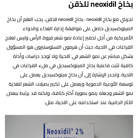
بخاخ neoxidil للذقن
تجربتي مع بخاخ neoxidil : بخاخ neoxidil للذقن، يجب العلم أن بخاخ
المينوكسيديل حاصل على موافقة إدارة الغذاء والدواء
الأمريكية من أجل تحفيز إعادة نمو شعر فروة الرأس وليس لعلاج
الفراغات في اللحية، حيث أن هرمون التستوستيرون هو المسؤول
بشكل مباشر عن نمو الشعر في اللحية ولا توجد دراسات وأدلة
كافية تثبت فاعلية بخاخ المينوكسيديل في ملء الفراغات في
اللحية. وتجدر الإشارة إلى أن بخاخ مينوكسيديل يعمل على
توسعة الأوعية الدموية ويعمل على تكبير بصيلات الشعر لتغذية
نمو الشعر وجعله ينمو بصورة أكثر كثافة، ولكنه قد يرتبط ببعض
الآثار الجانبية عند استخدامه على اللحية، مثل: