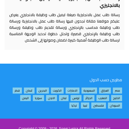
بالانجليزي
رسالة طلب عمل بالانجليزية صيغة ايميل طلب وظيفة بالانجليزي يعرض
عليكم موقعنا مقالة تجدون فيها رسالة طلب عمل بالانجليزية ورسالة
طلب وظيفة محاسب بالإنجليزي ورسالة تقديم طلب وظيفة ورسالة
طلب وظيفة بالإنجليزي قصيرة وتحتل خطوة تحديد الوجهة المناسبة
لرسالة طلب الوظيفة أهمية كبيرة لضمان وصولها إلى الشخص
مطربين حسب الدول
مصر
العراق
السعودية
الامارات
الكويت
البحرين
عُمان
قطر
الخليج
المغرب
الجزائر
تونس
لبنان
الاردن
سوريا
اليمن
السودان
فلسطين
ليبيا
تركيا
Song Lyrics
Copyright © 2009 - 2026
All Rights Reserved