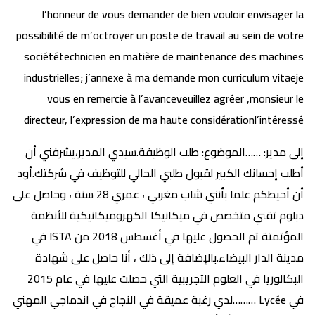
l’honneur de vous demander de bien vouloir envisager la
possibilité de m’octroyer un poste de travail au sein de votre
sociététechnicien en matière de maintenance des machines
industrielles; j’annexe à ma demande mon curriculum vitaeje
vous en remercie à l’avanceveuillez agréer ,monsieur le
directeur, l’expression de ma haute considérationl’intéressé
إلى مدير: ……الموضوع: طلب الوظيفة.سيدي المدير،يشرفني أن
أطلب إحسانك الكبير لقبول طلبي الحالي للتوظيف في شركتك.أود
أن أحيطكم علما بأنني شاب مغربي ، عمري 28 سنة ، وحاصل على
دبلوم تقني متخصص في ميكانيكا الكهروميكانيكية للأنظمة
المؤتمتة تم الحصول عليها في أغسطس 2018 من ISTA في
مدينة الدار البيضاء.بالإضافة إلى ذلك ، أنا حاصل على شهادة
البكالوريا في العلوم التجريبية التي حصلت عليها في عام 2015
في Lycée ………لدي رغبة عميقة في النجاح في اندماجي المهني