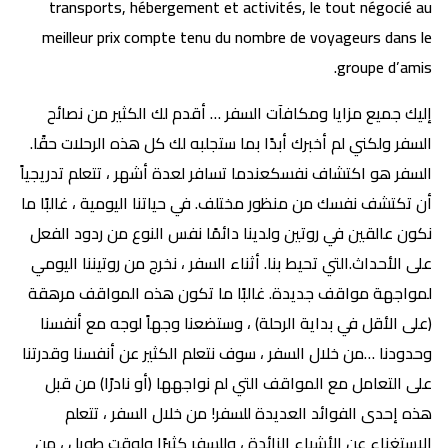
transports, hébergement et activités, le tout négocié au
meilleur prix compte tenu du nombre de voyageurs dans le
groupe d’amis.
إليك جميع مزايا ومكافآت السفر … أقدم لك الكثير من نصائح
السفر ولكني لم أخبرك أبدًا بما ستجلبه لك كل هذه الرحلات حقًا.
السفر هو اكتشاف نفسكعندما تسافر لعدة أشهر ، تتعلم تدريجياً
أن تكتشف نفسك من منظور مختلف. في حياتنا اليومية ، غالبًا ما
نكون عالقين في روتين ولدينا دائمًا نفس النوع من ردود الفعل
على الأحداث.التي تحيط بنا. أثناء السفر ، نخرج من روتيننا اليومي
لمواجهة مواقف جديدة. غالبًا ما تكون هذه المواقف مرهقة
(على الأقل في بداية الرحلة) ، وستضعنا وجهاً لوجه مع أنفسنا
وحدودنا …من خلال السفر ، سوف نتعلم الكثير عن أنفسنا وقدرتنا
على التعامل مع المواقف التي لم نواجهها (أو نادرًا) من قبل
هذه إحدى الفوائد العديدة للسفر! من خلال السفر ، تتعلم
الاستغناء عن الأشياء الزائدة ، وللسفر كثيرًا ولوقت طويل ، من