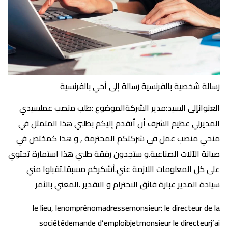
رسالة شخصية بالفرنسية رسالة إلى أخي بالفرنسية
العنوانإلى السيد:مدير الشركةالموضوع :طلب منصب عملسيدي
المديرلي عظيم الشرف أن أتقدم إليكم بطلبي هذا المتمثل في
منحي منصب عمل في شركتكم المحترمة , و هذا كمختص في
صيانة الآلات الصناعية.و ستجدون رفقة طلبي هذا استمارة تحتوي
على كل المعلومات اللازمة عني.أشكركم مسبقا.تقبلوا مني
سيادة المدير عبارة فائق الاحترام و التقدير .المعني بالأمر
le lieu, lenomprénomadressemonsieur: le directeur de la
sociétédemande d’emploibjetmonsieur le directeurj’ai