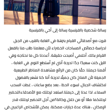
رسالة شخصية بالفرنسية رسالة إلى أخي بالفرنسية
قررت مع أصدقائي القيام بنزهة في الغابة بالقرب من الجبل
لدراسة خصائص المساحات الخضراء لأن معلمنا طلب منا بالفعل
القيام بذلك. أحلامي أصبحت حقيقة. أعددنا كل ما نحتاجه وفي
الليل كنت سعيدًا جدًا لدرجة أنني لم أستطع النوم. في الغابة ،
أقمنا خيمتنا. حقًا كان من الرائع مشاهدة المناظر الطبيعية
الجميلة لأن المناخ كان جميلًا لدرجة أننا كنا نشعر بالفضول
لاكتشاف الجبال. لسوء الحظ ، بعد بضع ساعات ، غطت السحب
السماء. لذا عدنا إلى خيمتنا.استعد لرحلتك مع الأصدقاءالتحضير
لرحلتكما معًا أو من خلال وكالة؟من أجل التحضير لرحلتك قدر
الإمكان ، هناك عدة خيارات ممكنة. يمكن للأشخاص الراغبين في