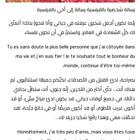
رسالة شخصية بالفرنسية رسالة إلى أخي بالفرنسية
ربّما تكون أجمل شخصٍ عرفته في حياتي وأنا فخورٌ بذلك! أتمنّى
لك كلّ السّعادة في العالم، واستمرّ في أن تكون نفسك.
Tu es sans doute la plus belle personne que j’ai côtoyée dans
ma vie et j’en suis fier ! Je te souhaite tout le bonheur du
monde, continue d’être toi-même.
بصراحة، لديّ القليل من الأصدقاء، لكنّكم جميعًا استثنائيون. ثم
هناك أنت… حتّى أكثر من الآخرين. إنّه جنون، أنت ستظلّ بجانبي
دائمًا، في جميع أوقات حياتي. قد يكون لديّ مزاجٌ سيّئ، أو قد
أكون غريب الأطوار، أو قد أكون مريضًا أو في حالةٍ جيّدة، لقد
تحمّلت معي وهذا رائع! شكرا جزيلا لك…
Honnêtement, j’ai très peu d’amis, mais vous êtes tous