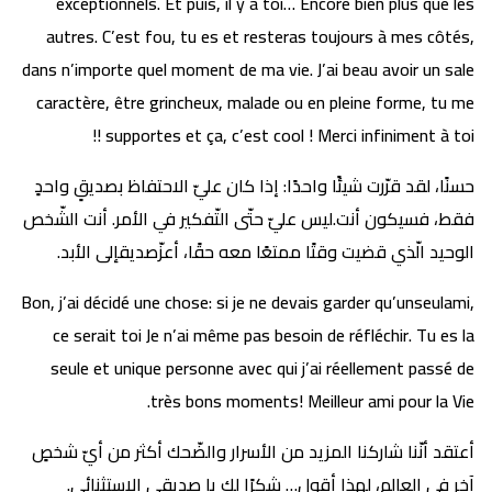
exceptionnels. Et puis, il y a toi… Encore bien plus que les
autres. C’est fou, tu es et resteras toujours à mes côtés,
dans n’importe quel moment de ma vie. J’ai beau avoir un sale
caractère, être grincheux, malade ou en pleine forme, tu me
supportes et ça, c’est cool ! Merci infiniment à toi !!
حسنًا، لقد قرّرت شيئًا واحدًا: إذا كان عليّ الاحتفاظ بصديقٍ واحدٍ
فقط، فسيكون أنت.ليس عليّ حتّى التّفكير في الأمر. أنت الشّخص
الوحيد الّذي قضيت وقتًا ممتعًا معه حقًا، أعزّصديقإلى الأبد.
Bon, j’ai décidé une chose: si je ne devais garder qu’unseulami,
ce serait toi Je n’ai même pas besoin de réfléchir. Tu es la
seule et unique personne avec qui j’ai réellement passé de
très bons moments! Meilleur ami pour la Vie.
أعتقد أنّنا شاركنا المزيد من الأسرار والضّحك أكثر من أيّ شخصٍ
آخر في العالم، لهذا أقول… شكرًا لك يا صديقي الإستثنائي.