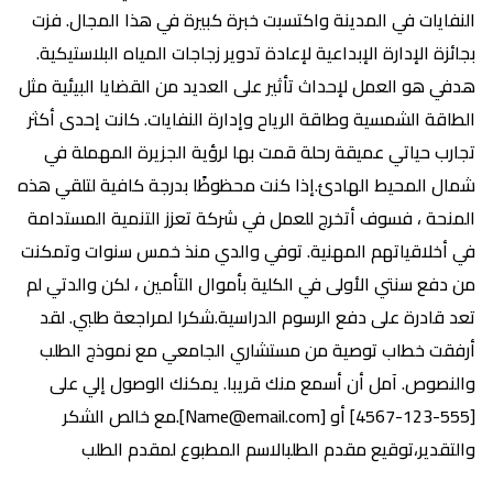
النفايات في المدينة واكتسبت خبرة كبيرة في هذا المجال. فزت
بجائزة الإدارة الإبداعية لإعادة تدوير زجاجات المياه البلاستيكية.
هدفي هو العمل لإحداث تأثير على العديد من القضايا البيئية مثل
الطاقة الشمسية وطاقة الرياح وإدارة النفايات. كانت إحدى أكثر
تجارب حياتي عميقة رحلة قمت بها لرؤية الجزيرة المهملة في
شمال المحيط الهادئ.إذا كنت محظوظًا بدرجة كافية لتلقي هذه
المنحة ، فسوف أتخرج للعمل في شركة تعزز التنمية المستدامة
في أخلاقياتهم المهنية. توفي والدي منذ خمس سنوات وتمكنت
من دفع سنتي الأولى في الكلية بأموال التأمين ، لكن والدتي لم
تعد قادرة على دفع الرسوم الدراسية.شكرا لمراجعة طلبي. لقد
أرفقت خطاب توصية من مستشاري الجامعي مع نموذج الطلب
والنصوص. آمل أن أسمع منك قريبا. يمكنك الوصول إلي على
[555-123-4567] أو [Name@email.com].مع خالص الشكر
والتقدير،توقيع مقدم الطلبالاسم المطبوع لمقدم الطلب