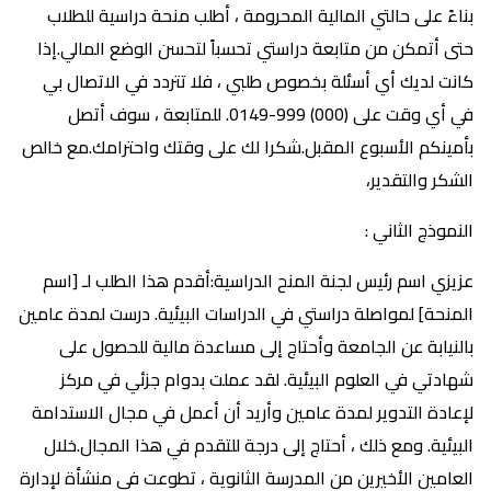
بناءً على حالتي المالية المحرومة ، أطلب منحة دراسية للطلاب
حتى أتمكن من متابعة دراستي تحسباً لتحسن الوضع المالي.إذا
كانت لديك أي أسئلة بخصوص طلبي ، فلا تتردد في الاتصال بي
في أي وقت على (000) 999-0149. للمتابعة ، سوف أتصل
بأمينكم الأسبوع المقبل.شكرا لك على وقتك واحترامك.مع خالص
الشكر والتقدير،
النموذج الثاني :
عزيزي اسم رئيس لجنة المنح الدراسية:أقدم هذا الطلب لـ [اسم
المنحة] لمواصلة دراستي في الدراسات البيئية. درست لمدة عامين
بالنيابة عن الجامعة وأحتاج إلى مساعدة مالية للحصول على
شهادتي في العلوم البيئية. لقد عملت بدوام جزئي في مركز
لإعادة التدوير لمدة عامين وأريد أن أعمل في مجال الاستدامة
البيئية. ومع ذلك ، أحتاج إلى درجة للتقدم في هذا المجال.خلال
العامين الأخيرين من المدرسة الثانوية ، تطوعت في منشأة لإدارة