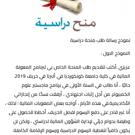
نموذج رسالة طلب منحة دراسية
النموذج الاول :
عزيزي :أكتب لتقديم طلب المنحة الخاص بي لبرنامج المعونة
المالية في كلية جامعة كونكورديا في ألبرتا في خريف 2019.
حاليًا ، أنا طالب في السنة الأولى في برنامج ماجستير علوم
الكمبيوتر. من أجل إثبات اجتهادي ، أرفقت نسخًا من إنجازاتي
الأكاديمية.في هذه الأيام ، أواجه بعض الصعوبات المالية ؛ لذلك ،
أنا غير قادر على دفع الرسوم لفصل الخريف. أخطط للحصول على
وظيفة بدوام جزئي لإدارة الشؤون المالية لدراستي ، ولكن لن
يكون كافياً لتغطية الرسوم الدراسية ورسوم الإقامة الكاملة.