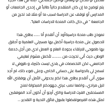
يتم توضيح ما إن كان المتقدم حالياً طالباً في إحدى الجامعات أو
المدارس أو توقف عن الدراسة لسبب ما أو مثلا قد تخرج من
الجامعة ” في حال كانت المنحة للدراسات العليا”.
نموذج طلب منحة دراسيةأود أن أتقدم أنا ……. بطلبي هذا
للحصول على منحة دراسية أكمل بها مسيرتي العلمية و أحقق
بها طموحي للارتقاء بجودة العلم و العمل لدي من أجل خدمة
الوطن، حيث أني تخرجت من ……….. لأكمل مشوار تعليمي
الجامعي، لكن التخصصات في بلدي ليست كثيرة، و ظروفي لا
تسمح لي بالدواسة على حسابي الخاص، وعلى ضوء ذلك، لم أجد
سوى أني أتقدم بطلبي هذا لكم يحدوني الأمل أن يوفقني الله
لنيل مرادي.، واضعا نصب عيني جهودكم المبذولة لمنح
المستحقين الفرث للدراسة والتي أرجو أن أكون أحد الموفقين
لمثل هذه الفرصوتفضلوا بقبول فائق التحية و التقدير …