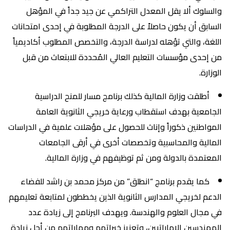
والسلوك ألا يقل المعدل التراكمي عن جيد جداً في المؤهل
السابق أن يكون حاصلاً على الدرجة المطلوبة في إحدى امتحانات
اللغة، والتي تؤهله لدراسة الدرجة، والتخصص المطلوب أكاديمياً
من إحدى مؤسسات التعليم العالي المُحددة للابتعاث من قبل
الوزارة.
أطلقت وزارة المالية كذلك برنامج مسار للمنح الدراسية
الجامعية بهدف استقطاب ورعاية خريجي الثانوية العامة
المواطنين ذكوراً وإناث للحصول على مؤهلات علمية في الدراسات
المالية والمحاسبية وتخصصات أخرى في أرقى الجامعات
المعتمدة بالدولة ومن ثم توظيفهم في وزارة المالية.
كما يقدم برنامج “انطلق” من مركز محمد بن راشد للفضاء
الدعم لخريجي المدارس الثانوية الذين يخططون لمتابعة تعليمهم
في مجال العلوم والهندسة. ويهدف البرنامج إلى زيادة عدد
المهندسين الإماراتيين، وتعزيز خبراتهم ومهاراتهم من أجل زيادة