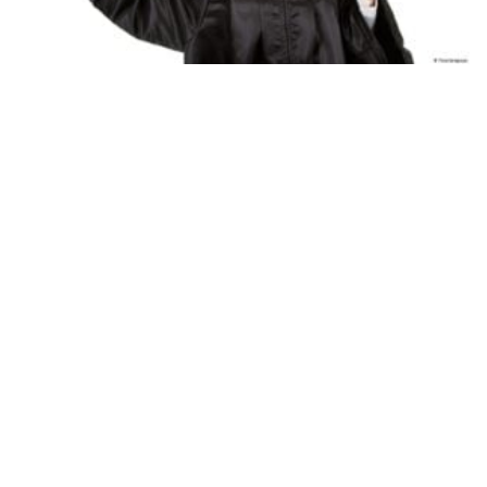
نموذج رسالة طلب منحة دراسية بالخارج