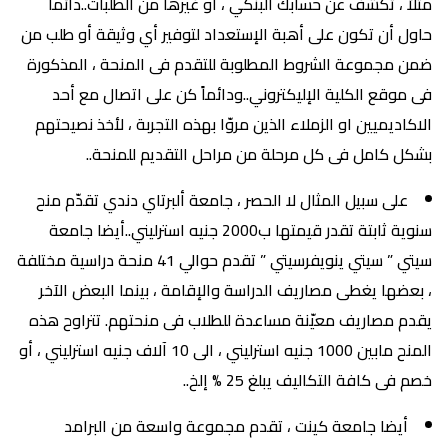
مثلاً ، تكشف عن حسابك البنكي ، أو غيرها من الطلبات..دائماً
حاول أن تكون على أهبة الإستعداد لتوفير أي وثيقة أو طلب من
ضمن مجموعة الشروط المطلوبة للتقدم فى المنحة ، المذكورة
فى موقع الكلية الإليكتروني..ودائماً كن على اتصال مع أحد
الاكاديميين او الزملاء الذين مروّا بهذه التجربة ، لأخذ نصيحتهم
بشكل كامل فى كل مرحلة من مراحل التقديم للمنحة..
على سبيل المثال لا الحصر ، جامعة ألبرتاي دندي تقدّم منح
سنوية ثابتة تقدر قيمتها ب2000 جنيه استرليني..أيضا جامعة
سيتي ” سيتي ينويفرسيتي ” تقدم حوالي 41 منحة دراسية مختلفة
، بعضها يغطى مصاريف الدراسة والإقامة ، بينما البعض الآخر
يقدم مصاريف معيّنة مساعدة للطلاب فى منحتهم. تتراوح هذه
المنح مابين 1000 جنيه استرليني ، الى 10 آلاف جنيه استرليني ، أو
خصم فى كافة التكاليف يبلغ 25 % إلخ..
أيضا جامعة كينت ، تقدم مجموعة واسعة من البرامد