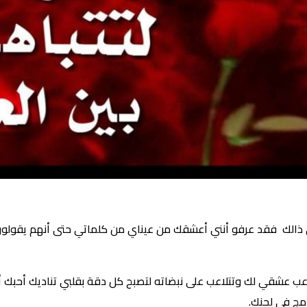
الك فقد عرفو أنني أعشقك من عيناي من كلماتي حتى أنهم يقولون أن
داعب عشقي لك وتتلاعب على نبضاته لتصبح كل دقة بقلبي تناديك أح
مج في لحنك.