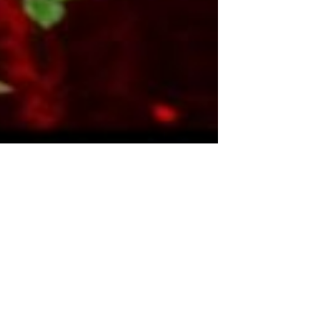
رسائل حب للحبيب اقوى رسالة حب تهز المشاعر