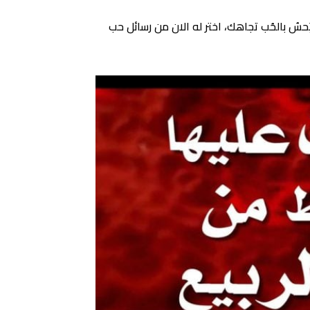
حسُ بالحُب تجاهك، اختر له الان من رسائل حب