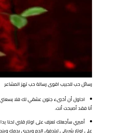
رسائل حب للحبيب اقوى رسالة حب تهز المشاعر
احاول أن أخبىء جنون عشقي لك فلا يسعني ذ
أنا فقد أصبحت أنت.
أميري سأجعلك تعزف على اوتار قلبي لحنا ي
على اوتار شرياني ليتدفق الدم ويجري بدمك ويند