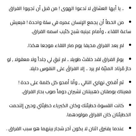
.. يا أيها العشاق لا تدعوا الهوى ! من قبل أن تجربوا الفراق
من الخطأ أن يجمع الإنسان عمره في سلة واحدة ! فيعيش
ساعة اللقاء ، وأمام عينيه شبح كئيب اسمه الفراق.
لم يعد الفراق مخيفا يوم صار اللقاء موجعا هكذا.
يومَ الفراق لقد خلقتَ طويلا .. لم تبقِ لي جلداً ولا معقولا , لو
حارَ مُرتاد المنيّة لم يرد .. إلا الفراقَ على النفوسِ دليلا.
ثم أقضي نهاري التالي , وأنا أمحو كل كلمة على حدة !
فعيناك بوصلتان ذهبيتنان تشيران دوماً صوب بحار الفراق.
كانت القسوة خطيئتك وكان الكبرياء خطيئتي وحين إلتحمت
الخطيئتان كان الفراق مولودهما.
عندما يفترق اثنان لا يكون آخر شجار بينهما هو سبب الفراق .