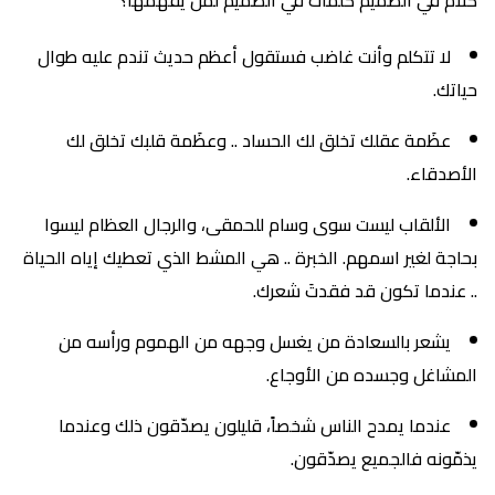
لا تتكلم وأنت غاضب فستقول أعظم حديث تندم عليه طوال
حياتك.
عظَمة عقلك تخلق لك الحساد .. وعظَمة قلبك تخلق لك
الأصدقاء.
الألقاب ليست سوى وسام للحمقى، والرجال العظام ليسوا
بحاجة لغير اسمهم. الخبرة .. هي المشط الذي تعطيك إياه الحياة
.. عندما تكون قد فقدتَ شعرك.
يشعر بالسعادة من يغسل وجهه من الهموم ورأسه من
المشاغل وجسده من الأوجاع.
عندما يمدح الناس شخصاً، قليلون يصدّقون ذلك وعندما
يذمّونه فالجميع يصدّقون.