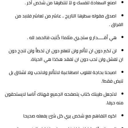
اصنع السعادة لنفسك و لآ تنتظرها من شخص آخر .
اصدق مقوله سطرها التاريج .. عاشر من تعاشر فلابد من
الفراق .
هي أقـــــدار و ستجـري مثلماا كُتبت فالحمد لله .
لن تكبر دون ان تتألم ولن تتعلم دون ان تخطأ ولن تنجح دون
ان تفشل ولن تحب دون ان تفقد هكذا هي الحياة.
اصبحنا بحاجة لقلوب اصطناعية لاتتألم ولاتحب ولا تشتاق بل
تنبض فقط!.
لاتجعل طيبتك كتاب يتصفحه الجميع فهناك أناسا لايستحقون
منه حرفا.
اكره التفاهم مع شخص يري كل شئ يفعله صحيحا