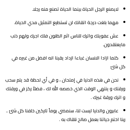
لايصنع الرجل الحياة بينما الحياة تصنع منه رجلا.
مهما بلغت درجة اتقانك لن تستطيع التمثيل مدي الحياة.
عش عفويتك واترك للناس اثم الظنون فلك اجرك ولهم ذنب
مايعتقدون.
كلما ازادا الانسان غباءا ازداد يقينا انه افضل من غيره في
كل شئ
نحن في هذه الدنيا في إمتحان ، و في أي لحظة قد يتم سحب
ورقتك و ينتهي الوقت الذي خصصه الله لك ، فضلاً ركز في ورقتك
و اترك ورقة غيرك .
عابرون والدنيا ليست لنا، سنمضي يوماً تاركين خلفنا كل شئ ..
ربنا اختم حياتنا بعمل صالح نلقاك به .