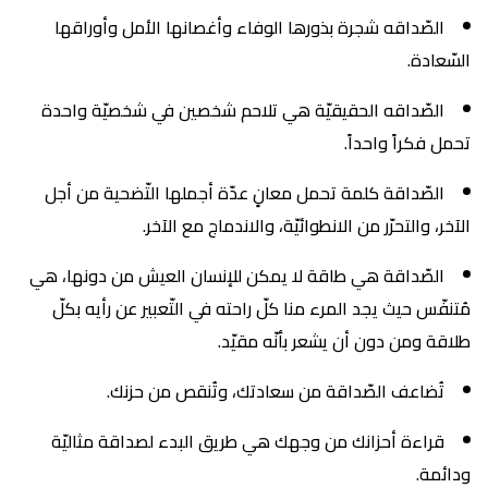
الصّداقه شجرة بذورها الوفاء وأغصانها الأمل وأوراقها
السّعادة.
الصّداقه الحقيقيّة هي تلاحم شخصين في شخصيّة واحدة
تحمل فكراً واحداً.
الصّداقة كلمة تحمل معانٍ عدّة أجملها التّضحية من أجل
الآخر، والتحرّر من الانطوائيّة، والاندماج مع الآخر.
الصّداقة هي طاقة لا يمكن للإنسان العيش من دونها، هي
مُتنفّس حيث يجد المرء منا كلّ راحته في التّعبير عن رأيه بكلّ
طلاقة ومن دون أن يشعر بأنّه مقيّد.
تُضاعف الصّداقة من سعادتك، وتُنقص من حزنك.
قراءة أحزانك من وجهك هي طريق البدء لصداقة مثاليّة
ودائمة.