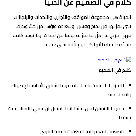
كلام في الصميم عن الدنيا
الحياة هي مجموعة المواقف والتجارب والأحداث والإنجازات
التي نمرّ بها من نجاح وفشل، وسعادة وبؤس من حبٍّ وكره؛
فهي مزيج من كلّ ما نمرّ به يومياً من أحداث، ولا توجد كلمة
محدّدة للحياة لأنها كل يوم تأتينا بشيء جديد.
كلام في الصميم
لاتحزن اذا ضاقت بك الحياة فربما اشتاق الله لسماع صوتك
وانت تدعوه.
سقوط الانسان ليس فشلا انما الفشل ان يبقي الانسان حيث
يسقط .
الضعيف لايغفر انما المغفرة شيمة القوي.