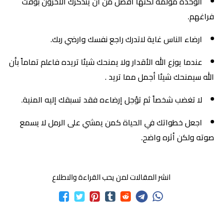
الوحدة مؤلمة لكنها افضل من ان يتذكرك الاخرون بوقت
فراغهم.
ارضاء الناس غاية لاتدرك راجع نفسك وارضي ربك.
عندما يوزع الله الأقدار ولا يمنحك شيئا تريده فاعلم تماماً بأن
الله سيمنحك شيئا أجمل مما تريد .
لا تغضب شخصاً ثم تؤجل إرضاءه فقد تسبقك إليه المنية.
اجعل خطواتك في الحياة كمن يمشي على الرمل لا يسمع
صوته ولكن أثره واضح.
انشر المقالات لمن يحب القراءة والاطلاع