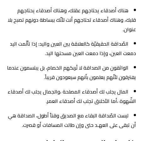
هناك أصدقاء يحتاجهم عقلك، وهناك أصدقاء يحتاجهم
قلبك، وهناك أصدقاء تحتاجهم أنت لأنّك ببساطة دونهم تصبح بلا
عنوان.
الصّداقة الحقيقيّة كالعلاقة بين العين واليد: إذا تألّمت اليد
دمعت العين، وإذا دمعت العين مسحتها اليد.
الواثقون من الصداقة لا تُربكهم الخصام، بل يبتسمون عندما
يفترقون لأنّهم يعلمون بأنهم سيعودون قريباً.
المال يجلب لك أصدقاء المصلحة ،والجمال يجلب لك أصدقاء
الشّهوة ،أما الأخلاق تجلب لك أصدقاء العمر.
ليست الصّداقة البقاء مع الصديق وقتاً أطول، الصداقة هي
أن تبقى على العهـد حتى وإن طالت المسافات أو قصرت.