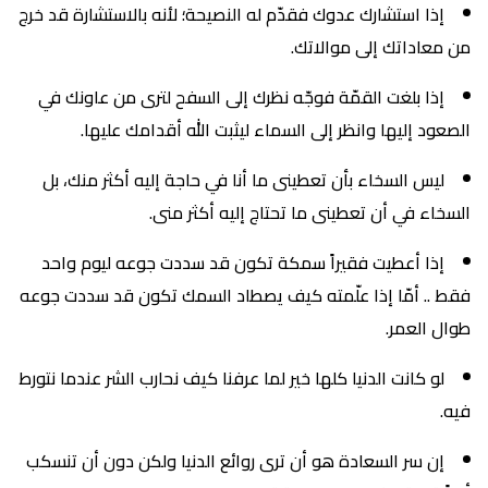
إذا استشارك عدوك فقدّم له النصيحة؛ لأنه بالاستشارة قد خرج
من معاداتك إلى موالاتك.
إذا بلغت القمّة فوجّه نظرك إلى السفح لترى من عاونك في
الصعود إليها وانظر إلى السماء ليثبت الله أقدامك عليها.
ليس السخاء بأن تعطينى ما أنا في حاجة إليه أكثر منك، بل
السخاء في أن تعطينى ما تحتاج إليه أكثر منى.
إذا أعطيت فقيراً سمكة تكون قد سددت جوعه ليوم واحد
فقط .. أمّا إذا علّمته كيف يصطاد السمك تكون قد سددت جوعه
طوال العمر.
لو كانت الدنيا كلها خير لما عرفنا كيف نحارب الشر عندما نتورط
فيه.
إن سر السعادة هو أن ترى روائع الدنيا ولكن دون أن تنسكب