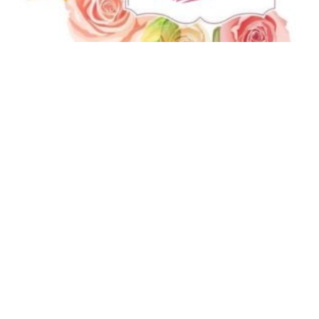
شكرا جزيلا ماذا تقول لشخص قال لك شكراً؟