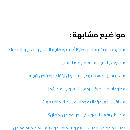
مواضيع مشابهة :
ماذا يدعو الصائم عند الإفطار؟! أدعية رمضانية للنفس والأهل والأصدقاء
ماذا يعني اللون الاسود في علم النفس
ما هو تحليل RDWCV وعلى ماذا يدل ارتفاع وإنخفاض نتيجته
معلومات عن زهرة النرجس البري وإلى ماذا ترمز
من لقي النبي مؤمنا به ومات على ذلك ماذا يعني؟
ماذا كان يفعل الرسول في آخر يوم من رمضان؟
دعاء الخروج من المنزل اسلام ويب ماذا يقول المسلم عند الخروج من