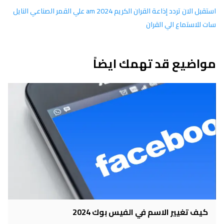
استقبل الان تردد إذاعة القران الكريم am 2024 علي القمر الصناعي النايل
سات للاستماع الي القران
مواضيع قد تهمك ايضاً
كيف تغيير الاسم في الفيس بوك 2024