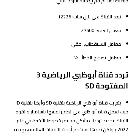
خاصتك أولاً ثم قم بإدخاله التردد التالي.
تردد القناة على نايل سات: 12226
معدل الترميز: 27500
معامل الاستقطاب: افقي
معامل تصحيح الخطأ : ⅚
تردد قناة أبوظبي الرياضية 3
المفتوحة SD
يتم بث قناة أبو ظبي الرياضية بتقنية SD وأيضا بتقنية HD
حيث تعمل قناة أبو ظبي على تطوير نفسها باستمرار و تقوم
القناة بتجديد ترددات بشكل مستمر خصوصا الأخيرة في عام
2022م ولكن نجدها تستخدم أحدث التقنيات العالمية، بهدف