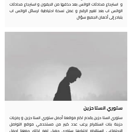
و استرجاع محادثات الواتس بعد حذفها من الايفون و استرجاع محادثات
الواتس اب بعد تغيير الرقم و عمل نسخة احتياطية لرسائل الواتس اب
يتبادر إلى أذهان الجميع سؤال
ستوري انستا حزين
ستوري انستا حزين يقدم لكم موقعنا أجمل ستوري انستا حزين و رمزيات
حزينة بنات انستقرام يرغب عدد كبير من مستخدمي موقع التواصل
الاجتماعي انستقرام اختيارها ستوري جميل لهم لذلك جمعنا اجمل