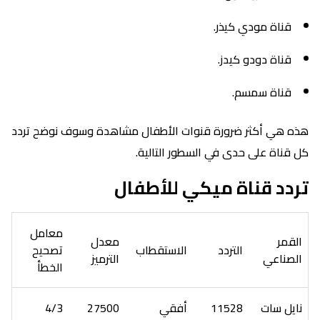
قناة مودي كيذر.
قناة دودو كيدز.
قناة سمسم.
هذه هي أكثر ضرورة قنوات الأطفال مشاهدة وسوف نوضح تردد
كل قناة على حدى في السطور التالية.
تردد قناة ميكي للأطفال
معامل
القمر
معدل
التردد
الاستقطاب
تصحيح
الصناعي
الترميز
الخطأ
نايل سات
11528
أفقي
27500
4/3