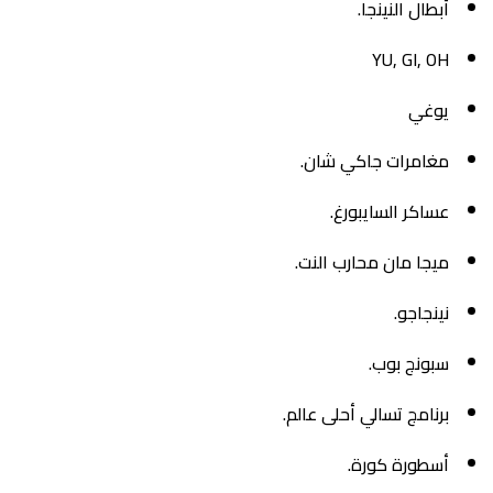
أبطال النينجا.
YU, GI, OH
يوغي
مغامرات جاكي شان.
عساكر السايبورغ.
ميجا مان محارب النت.
نينجاجو.
سبونج بوب.
برنامج تسالي أحلى عالم.
أسطورة كورة.