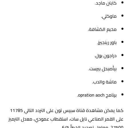
كابتن ماجد.
ماوكلي.
مخيم الكشافة.
باور رينجيرز.
دراجون بول.
بيأصبحل بيرست.
ماشة والدب.
برنامج opration aoch.
كما يمكن مشاهدة قناة سبيس تون على التردد التالي 11785
على القمر الصناعي نايل سات، استقطاب عمودي، معدل الترميز
27500، معامل تصحيح الخطأ 6/5.