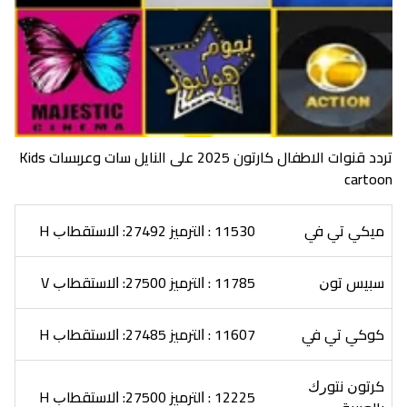
تردد قنوات الاطفال كارتون 2025 على النايل سات وعربسات Kids
cartoon
ﻣﻴﻜﻲ ﺗﻲ ﻓﻲ
11530 : ﺍﻟﺘﺮﻣﻴﺰ 27492: ﺍﻻﺳﺘﻘﻄﺎﺏ H
ﺳﺒﻴﺲ ﺗﻮﻥ
11785 : ﺍﻟﺘﺮﻣﻴﺰ 27500: ﺍﻻﺳﺘﻘﻄﺎﺏ V
ﻛﻮﻛﻲ ﺗﻲ ﻓﻲ
11607 : ﺍﻟﺘﺮﻣﻴﺰ 27485: ﺍﻻﺳﺘﻘﻄﺎﺏ H
ﻛﺮﺗﻮﻥ ﻧﺘﻮﺭﻙ
12225 : ﺍﻟﺘﺮﻣﻴﺰ 27500: ﺍﻻﺳﺘﻘﻄﺎﺏ H