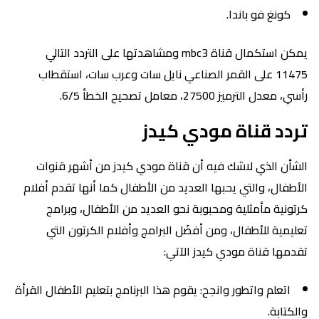
كونغ فو باندا.
يمكن استكمال قناة mbc3 ومشاهدتها على التردد التالي
11475 على القمر الصناعي نايل سات وعرب سات، استقطاب
رأسي، معدل الترميز 27500، معامل تصحيح الخطأ 6/5.
تردد قناة مودي كيدز
الشأن الذي لاشك فيه أن قناة مودي كيدز من أشهر قنوات
الأطفال، والتي يحبها العديد من الأطفال كما أنها تقدم أفلام
كرتونية مأمثلية ومحبوبة نحو العديد من الأطفال، وبرامج
تعليمية للأطفال، ومن أفضَل البرامج وأفلام الكرتون التي
تقدمها قناة مودي كيدز الآتي:
اتعلم واتطور وانجح: يقوم هذا البرنامج بتعليم الأطفال القرأة
والكتابة.