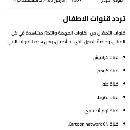
ﻣﻮﺩﻱ ﻛﻴﺪﺯ
11607 : ﺍﻟﺘﺮﻣﻴﺰ 27485: ﺍﻻﺳﺘﻘﻄﺎﺏ H
تردد قنوات الاطفال
قنوات الأطفال من القنوات المهمة والأكثر مشاهدة في كل
المنازل، وخاصةً المنزل الذي به أطفال، ومن هذه القنوات الآتي:
قناة كراميش.
قناة كوكيز.
قناة طه.
قناة بطوط.
قناة توم أند جيري.
قناة Cartoon network CN.