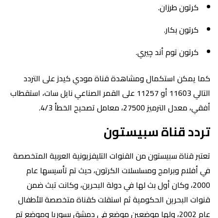
كرتون طرزان.
كرتون بكار.
كرتون توم أند چيري.
كما يمكن استكمال ومشاهدة قناة مودي كيدز على التردد
التالي 11603 أو 11257 على القمر الصناعي نايل سات، استقطاب
أفقي، معدل الترميز 27500، معامل تصحيح الخطأ 4/3.
تردد قناة سبيستون
تعتبر قناة سبيستون من القنوات التليفزيونية العربية المتخصصة
في أفلام وبرامج ومسلسلات الكرتون، حيث تم تأسيسها عام
2000، وكان أول بث لها في دولة البحرين، وكانت تبث ضمن
قنوات البحرين الحكومية ثم استقلت كقناة متخصصة للأطفال
عام 2002، ولها موضعين موضع في دمشق بسوريا وموضع تم