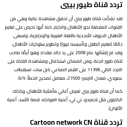
تردد قناة طيور بييي
لقد تمَكّنت قناة طيور بيبي أن تحقق مشاهدة عالية وهي من
القنوات المفضلة نحو الأطفال والكبار، كما أنها تحرص على تعليم
الأطفال الحروف الأبجدية باللغلة العربية والإنجليزية، وتسعى
دائمًا لتعليم الطفل وتأسيسه تربويًا وتطوير سلوكيات الأطفال،
وقد تم إنشائها عام 2008 على يد خالد مقداد وهو أيضًا صاحب
قناة طيور الجنة، ومن الممكن استكمال ومشاهدة القناة على
التردد التالي 11396 على القمر الصناعي نايل سات، استقطاب
عمودي، معدل الترميز: 27500، معامل تصحيح الخطأ: 6/5.
كما أن قناة طيور بيبي تعرض أغاني مأمثلية للأطفال، وكذلك
الكارتون مثل (حميدو، تي تي، أغنية الفواكه، قصة الأسد، أغنية
الألوان).
تردد قناة Cartoon network CN