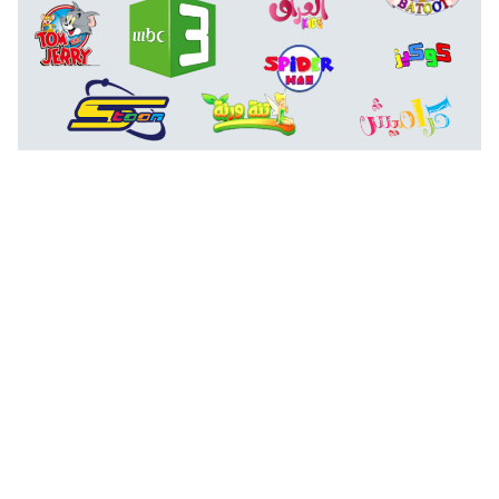
تردد قنوات الاطفال كارتون 2025 على النايل سات وعربسات Kids
cartoon