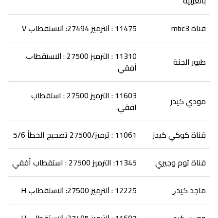
ﺑﺎﻟﻌﺮﺑﻴﺔ
قناة mbc3
11475 : ﺍﻟﺘﺮﻣﻴﺰ 27494: ﺍﻻﺳﺘﻘﻄﺎﺏ V
11310 : الترميز 27500 : ﺍﻻﺳﺘﻘﻄﺎﺏ
طيور الجنة
أفقي
11603 : الترميز 27500 : استقطاب
مودي كيدز
افقي.
قناة كوكي كيدز
11061 : ترميز/27500 تصحيح الخطأ 5/6
قناة توم وجيري
11345: الترميز 27500 : استقطاب أفقي
ﻣﺎﺟﺪ ﻛﻴﺪﺯ
12225 : ﺍﻟﺘﺮﻣﻴﺰ 27500: ﺍﻻﺳﺘﻘﻄﺎﺏ H